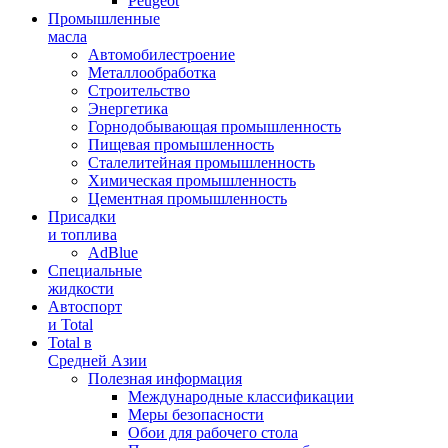
Peugeot
Промышленные
масла
Автомобилестроение
Металлообработка
Строительство
Энергетика
Горнодобывающая промышленность
Пищевая промышленность
Сталелитейная промышленность
Химическая промышленность
Цементная промышленность
Присадки
и топлива
AdBlue
Специальные
жидкости
Автоспорт
и Total
Total в
Средней Азии
Полезная информация
Международные классификации
Меры безопасности
Обои для рабочего стола