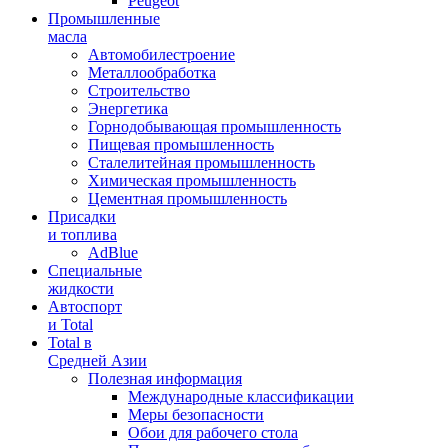
Peugeot
Промышленные
масла
Автомобилестроение
Металлообработка
Строительство
Энергетика
Горнодобывающая промышленность
Пищевая промышленность
Сталелитейная промышленность
Химическая промышленность
Цементная промышленность
Присадки
и топлива
AdBlue
Специальные
жидкости
Автоспорт
и Total
Total в
Средней Азии
Полезная информация
Международные классификации
Меры безопасности
Обои для рабочего стола