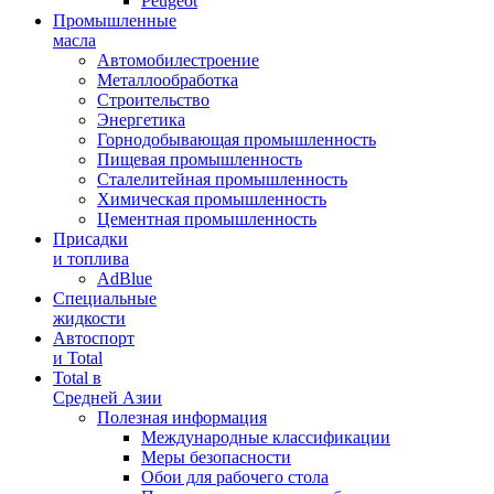
Peugeot
Промышленные
масла
Автомобилестроение
Металлообработка
Строительство
Энергетика
Горнодобывающая промышленность
Пищевая промышленность
Сталелитейная промышленность
Химическая промышленность
Цементная промышленность
Присадки
и топлива
AdBlue
Специальные
жидкости
Автоспорт
и Total
Total в
Средней Азии
Полезная информация
Международные классификации
Меры безопасности
Обои для рабочего стола