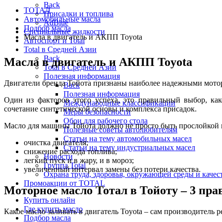
Back
ТОТАЛ
Присадки и топлива
Автомобильные масла
AdBlue
Подбор масла
Специальные жидкости
Масла в двигатель и АКПП Toyota
Автоспорт и Total
Total в Средней Азии
Back
Масла в двигатель и АКПП Toyota
Total в Средней Азии
Полезная информация
Двигатели бренда Тойота признаны наиболее надежными мотор
Back
Полезная информация
Один из факторов этого успеха, это правильный выбор, ка
Международные классификации
сочетание синтетической основы и комплекса присадок.
Меры безопасности
Обои для рабочего стола
Масло для машины Тойота должно не просто быть прослойкой м
Полезные советы автолюбителям
Статьи на тему автомобильных масел
очистка двигателя;
Статьи на тему индустриальных масел
снижение расхода топлива;
Новости
легкий пуск и в жару, и в мороз;
Группа Total
увеличенный интервал замены без потери качества.
Охрана труда, здоровья, окружающей среды и каче
Промоакции от TOTAL
Моторное масло Тотал в Тойоту – 3 пр
Купить онлайн
Где купить масло
Какое масло заливать в двигатель Toyota – сам производитель
Подбор масла