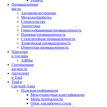
Peugeot
Промышленные
масла
Автомобилестроение
Металлообработка
Строительство
Энергетика
Горнодобывающая промышленность
Пищевая промышленность
Сталелитейная промышленность
Химическая промышленность
Цементная промышленность
Присадки
и топлива
AdBlue
Специальные
жидкости
Автоспорт
и Total
Total в
Средней Азии
Полезная информация
Международные классификации
Меры безопасности
Обои для рабочего стола