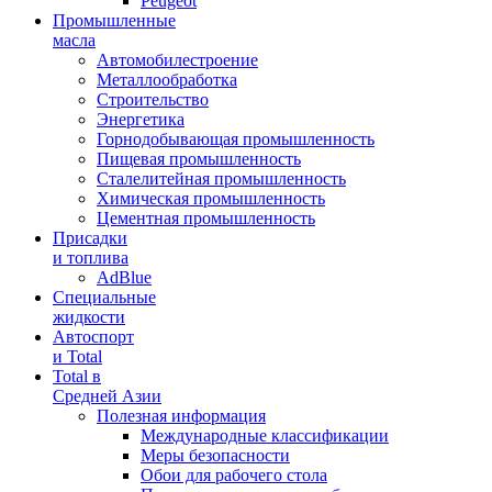
Peugeot
Промышленные
масла
Автомобилестроение
Металлообработка
Строительство
Энергетика
Горнодобывающая промышленность
Пищевая промышленность
Сталелитейная промышленность
Химическая промышленность
Цементная промышленность
Присадки
и топлива
AdBlue
Специальные
жидкости
Автоспорт
и Total
Total в
Средней Азии
Полезная информация
Международные классификации
Меры безопасности
Обои для рабочего стола