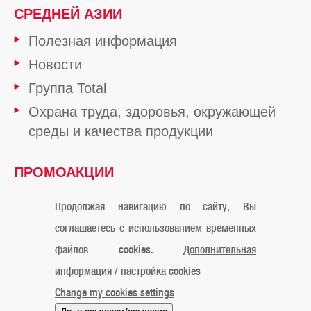
СРЕДНЕЙ АЗИИ
Полезная информация
Новости
Группа Total
Охрана труда, здоровья, окружающей
среды и качества продукции
ПРОМОАКЦИИ
ОТ TOTAL
Продолжая навигацию по сайту, Вы
соглашаетесь с использованием временных
файлов cookies.
Дополнительная
Официальное уведомление
Cookies
Контакты
информация / настройка cookies
Карта сайта
Мы в Instagram
Мы в Facebook
Change my cookies settings
© «ТОТАЛЬ Маркетинг Сервисес Казахстан» 2019