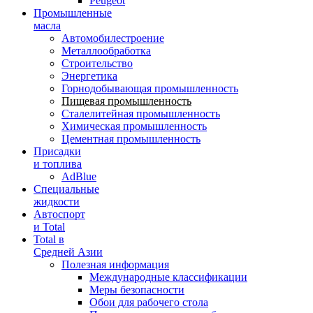
Peugeot
Промышленные
масла
Автомобилестроение
Металлообработка
Строительство
Энергетика
Горнодобывающая промышленность
Пищевая промышленность
Сталелитейная промышленность
Химическая промышленность
Цементная промышленность
Присадки
и топлива
AdBlue
Специальные
жидкости
Автоспорт
и Total
Total в
Средней Азии
Полезная информация
Международные классификации
Меры безопасности
Обои для рабочего стола