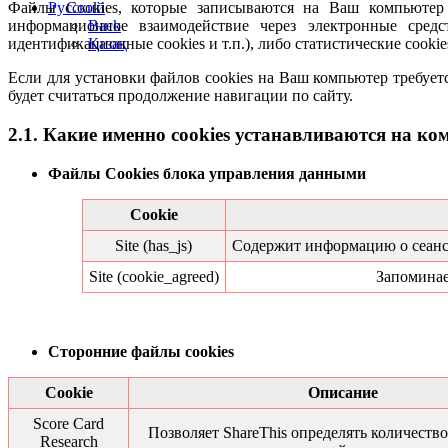
Русский
Файлы Cookies, которые записываются на Ваш компьютер п
Back
информационное взаимодействие через электронные средс
Қазақ
идентификационные cookies и т.п.), либо статистические cooki
Если для установки файлов cookies на Ваш компьютер требует
будет считаться продолжение навигации по сайту.
2.1. Какие именно cookies устанавливаются на к
Файлы Cookies блока управления данными
Cookie
Site (has_js)
Содержит информацию о сеансе 
Site (cookie_agreed)
Запоминае
Сторонние файлы cookies
Cookie
Описание
Score Card
Позволяет ShareThis определять количеств
Research