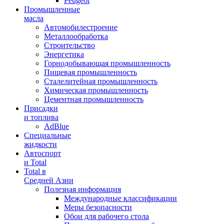
Peugeot
Промышленные
масла
Автомобилестроение
Металлообработка
Строительство
Энергетика
Горнодобывающая промышленность
Пищевая промышленность
Сталелитейная промышленность
Химическая промышленность
Цементная промышленность
Присадки
и топлива
AdBlue
Специальные
жидкости
Автоспорт
и Total
Total в
Средней Азии
Полезная информация
Международные классификации
Меры безопасности
Обои для рабочего стола