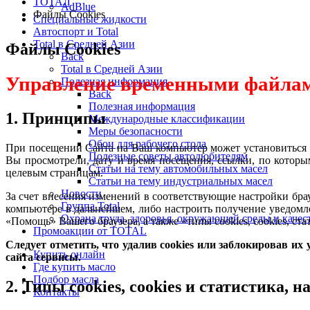
ТОТАЛ
AdBlue
Файлы Cookies
Специальные жидкости
Автоспорт и Total
Total в Средней Азии
Файлы Cookies
Back
Total в Средней Азии
Управление временными файлам
Полезная информация
Back
Полезная информация
1. Принципы
Международные классификации
Меры безопасности
Обои для рабочего стола
При посещении Сайта на Ваш компьютер может установиться 
Полезные советы автолюбителям
Вы просмотрели, дату и время посещения, ссылки, по которы
Статьи на тему автомобильных масел
целевым страницам.
Статьи на тему индустриальных масел
Новости
За счет внесения изменений в соответствующие настройки бра
Группа Total
компьютере в дальнейшем, либо настроить получение уведом
Охрана труда, здоровья, окружающей среды и каче
«Помощь» Вашего браузера, а также «типы cookies, cookies, ста
Промоакции от TOTAL
Следует отметить, что удалив cookies или заблокировав и
Купить онлайн
сайта сервисы.
Где купить масло
Подбор масла
2. Типы cookies, cookies и статистика, 
Контакты