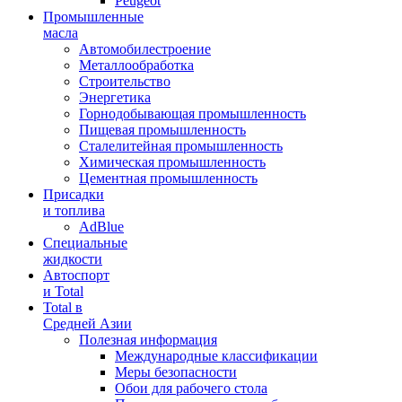
Peugeot
Промышленные
масла
Автомобилестроение
Металлообработка
Строительство
Энергетика
Горнодобывающая промышленность
Пищевая промышленность
Сталелитейная промышленность
Химическая промышленность
Цементная промышленность
Присадки
и топлива
AdBlue
Специальные
жидкости
Автоспорт
и Total
Total в
Средней Азии
Полезная информация
Международные классификации
Меры безопасности
Обои для рабочего стола