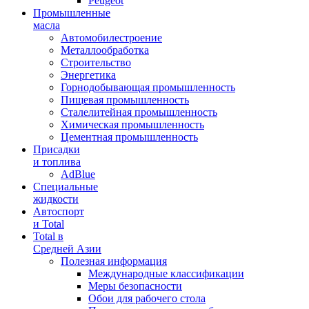
Peugeot
Промышленные
масла
Автомобилестроение
Металлообработка
Строительство
Энергетика
Горнодобывающая промышленность
Пищевая промышленность
Сталелитейная промышленность
Химическая промышленность
Цементная промышленность
Присадки
и топлива
AdBlue
Специальные
жидкости
Автоспорт
и Total
Total в
Средней Азии
Полезная информация
Международные классификации
Меры безопасности
Обои для рабочего стола