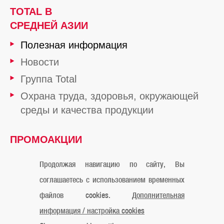
TOTAL В
СРЕДНЕЙ АЗИИ
Полезная информация
Новости
Группа Total
Охрана труда, здоровья, окружающей
среды и качества продукции
ПРОМОАКЦИИ
ОТ TOTAL
Продолжая навигацию по сайту, Вы
соглашаетесь с использованием временных
файлов cookies.
Дополнительная
Официальное уведомление
Cookies
Контакты
информация / настройка cookies
Карта сайта
Мы в Instagram
Мы в Facebook