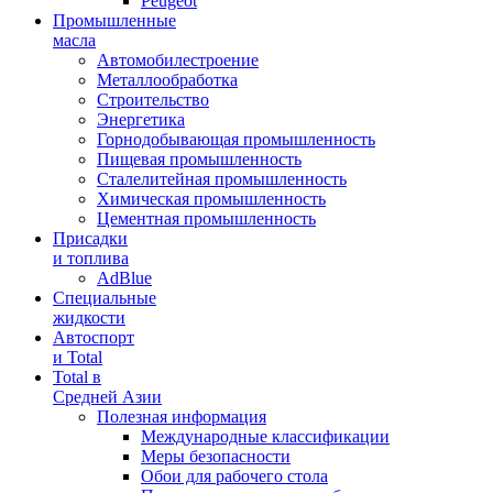
Peugeot
Промышленные
масла
Автомобилестроение
Металлообработка
Строительство
Энергетика
Горнодобывающая промышленность
Пищевая промышленность
Сталелитейная промышленность
Химическая промышленность
Цементная промышленность
Присадки
и топлива
AdBlue
Специальные
жидкости
Автоспорт
и Total
Total в
Средней Азии
Полезная информация
Международные классификации
Меры безопасности
Обои для рабочего стола