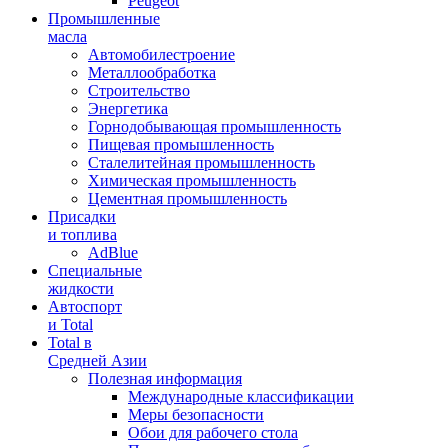
Peugeot
Промышленные
масла
Автомобилестроение
Металлообработка
Строительство
Энергетика
Горнодобывающая промышленность
Пищевая промышленность
Сталелитейная промышленность
Химическая промышленность
Цементная промышленность
Присадки
и топлива
AdBlue
Специальные
жидкости
Автоспорт
и Total
Total в
Средней Азии
Полезная информация
Международные классификации
Меры безопасности
Обои для рабочего стола