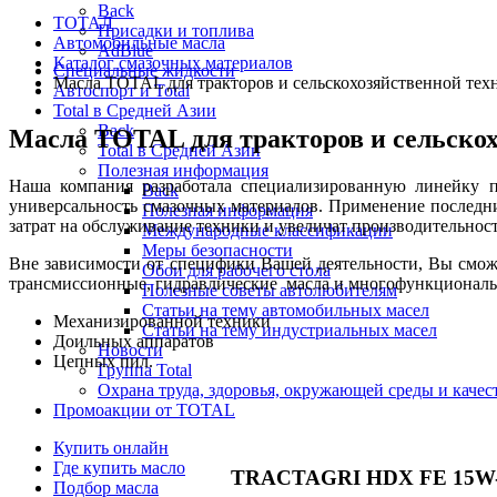
Back
ТОТАЛ
Присадки и топлива
Автомобильные масла
AdBlue
Каталог смазочных материалов
Специальные жидкости
Масла TOTAL для тракторов и сельскохозяйственной тех
Автоспорт и Total
Total в Средней Азии
Back
Масла TOTAL для тракторов и сельско
Total в Средней Азии
Полезная информация
Наша компания разработала специализированную линейку п
Back
универсальность смазочных материалов. Применение последн
Полезная информация
затрат на обслуживание техники и увеличат производительнос
Международные классификации
Меры безопасности
Вне зависимости от специфики Вашей деятельности, Вы смож
Обои для рабочего стола
трансмиссионные, гидравлические масла и многофункциональн
Полезные советы автолюбителям
Статьи на тему автомобильных масел
Механизированной техники
Статьи на тему индустриальных масел
Доильных аппаратов
Новости
Цепных пил.
Группа Total
Охрана труда, здоровья, окружающей среды и каче
Промоакции от TOTAL
Купить онлайн
Где купить масло
TRACTAGRI HDX FE 15W
Подбор масла