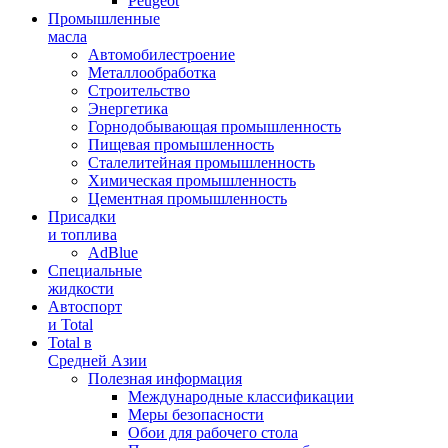
Peugeot
Промышленные
масла
Автомобилестроение
Металлообработка
Строительство
Энергетика
Горнодобывающая промышленность
Пищевая промышленность
Сталелитейная промышленность
Химическая промышленность
Цементная промышленность
Присадки
и топлива
AdBlue
Специальные
жидкости
Автоспорт
и Total
Total в
Средней Азии
Полезная информация
Международные классификации
Меры безопасности
Обои для рабочего стола