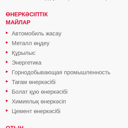
ӨНЕРКӘСІПТІК
МАЙЛАР
Автомобиль жасау
Металл өңдеу
Құрылыс
Энергетика
Горнодобывающая промышленность
Тағам өнеркәсібі
Болат құю өнеркәсібі
Химиялық өнеркәсіп
Цемент өнеркәсібі