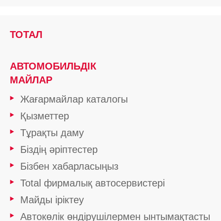
ТОТАЛ
АВТОМОБИЛЬДІК
МАЙЛАР
Жағармайлар каталогы
Қызметтер
Тұрақты даму
Біздің әріптестер
Бізбен хабарласыңыз
Total фирмалық автосервистері
Майды іріктеу
Автокөлік өндірушілермен ынтымақтасты