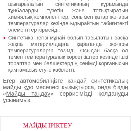
шығарылатын синтетиканың құрамында
тұнбаларды түзетін және тотықтыратын
химиялық компоненттер, сонымен қатар жоғары
температуралар кезінде ыдырайтын табиғитекті
элементтер кірмейді.
Синтетика негізі мұнай болып табылатын басқа
жақпа материалдарға қарағанда жоғары
температураларға төзімді. Осыдан басқа ол
төмен температуралық көрсеткіштер кезінде ішкі
тораптар мен бөлшектердің сенімді қорғанысын
қамтамасыз етуге қабілетті.
Егер автомобиліңізге қандай синтетикалық
майды құю мәселесі қызықтырса, онда біздің
«
Майды таңдау
» сервисімізді қолдануды
ұсынамыз.
МАЙДЫ ІРІКТЕУ