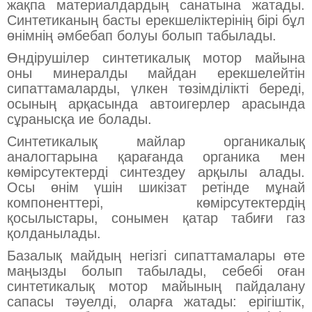
жақпа материалдардың санатына жатады.
Синтетиканың басты ерекшеліктерінің бірі бұл
өнімнің әмбебап болуы болып табылады.
Өндірушілер синтетикалық мотор майына
оны минералды майдан ерекшелейтін
сипаттамаларды, үлкен төзімділікті береді,
осының арқасында автоигерлер арасында
сұранысқа ие болады.
Синтетикалық майлар органикалық
аналогтарына қарағанда органика мен
көмірсутектерді синтездеу арқылы алады.
Осы өнім үшін шикізат ретінде мұнай
компоненттері, көмірсутектердің
қосылыстары, сонымен қатар табиғи газ
қолданылады.
Базалық майдың негізгі сипаттамалары өте
маңызды болып табылады, себебі оған
синтетикалық мотор майының пайдалану
сапасы тәуелді, оларға жатады: ерігіштік,