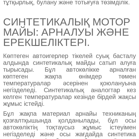
тұтқырлық, булану және тотығуға төзімділік.
СИНТЕТИКАЛЫҚ МОТОР
МАЙЫ: АРНАЛУЫ ЖӘНЕ
ЕРЕКШЕЛІКТЕРІ.
Көптеген автоигерлер тікелей суық басталу
алдында синтетикалық майды сатып алуға
тырысады. Бұл автокөлікке арналған
көптеген жақпа өнімдер төмен
температуралар әсерінен қоюлануына
негізделеді. Синтетикалық аналогтар кез
келген температуралар кезінде бірдей жақсы
жұмыс істейді.
Бұл жақпа материал арнайы техниканың
қозғалтқышында қолданылады, бұл осы
автокөліктің тоқтаусыз жұмыс істеуімен
негізделеді және осы жағдайда синтетика