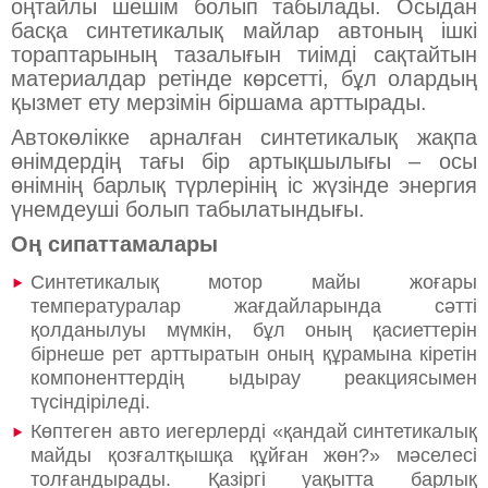
оңтайлы шешім болып табылады. Осыдан
басқа синтетикалық майлар автоның ішкі
тораптарының тазалығын тиімді сақтайтын
материалдар ретінде көрсетті, бұл олардың
қызмет ету мерзімін біршама арттырады.
Автокөлікке арналған синтетикалық жақпа
өнімдердің тағы бір артықшылығы – осы
өнімнің барлық түрлерінің іс жүзінде энергия
үнемдеуші болып табылатындығы.
Оң сипаттамалары
Синтетикалық мотор майы жоғары
температуралар жағдайларында сәтті
қолданылуы мүмкін, бұл оның қасиеттерін
бірнеше рет арттыратын оның құрамына кіретін
компоненттердің ыдырау реакциясымен
түсіндіріледі.
Көптеген авто иегерлерді «қандай синтетикалық
майды қозғалтқышқа құйған жөн?» мәселесі
толғандырады. Қазіргі уақытта барлық