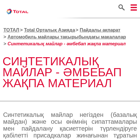
Іздестіру
ТОТАЛ
Total Орталық Азияда
Пайдалы ақпарат
Автомобиль майлары тақырыбындағы мақалалар
Синтетикалық майлар - әмбебап жақпа материал
СИНТЕТИКАЛЫҚ
МАЙЛАР - ӘМБЕБАП
ЖАҚПА МАТЕРИАЛ
Синтетикалық майлар негізден (базалық
майдан) және осы өнімнің сипаттамалары
мен пайдалану қасиеттерін түрлендіруге
қабілетті присадкалар жинағынан тұратын