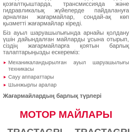
қозғалтқыштарда, трансмиссияда және
гидравликалық жүйелерде пайдалануға
арналған жағармайлар, сондай-ақ көп
қызметті жағармайлар кіреді.
Біз ауыл шаруашылығында арнайы қолдану
үшін дайындалған майларды ұсына отырып,
сіздің жағармайларға қоятын барлық
талаптарыңызды ескереміз:
Механикаландырылған ауыл шаруашылығы
техникасы
Сауу аппараттары
Шынжырлы аралар
Жағармайлардың барлық түрлері
МОТОР МАЙЛАРЫ​​