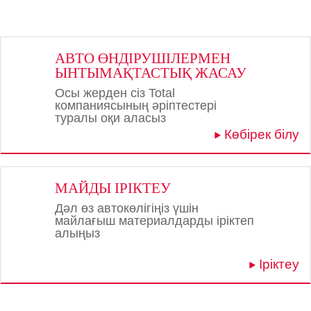
АВТО ӨНДІРУШІЛЕРМЕН
ЫНТЫМАҚТАСТЫҚ ЖАСАУ
Осы жерден сіз Total
компаниясының әріптестері
туралы оқи аласыз
Көбірек білу
МАЙДЫ ІРІКТЕУ
Дәл өз автокөлігіңіз үшін
майлағыш материалдарды іріктеп
алыңыз
Іріктеу