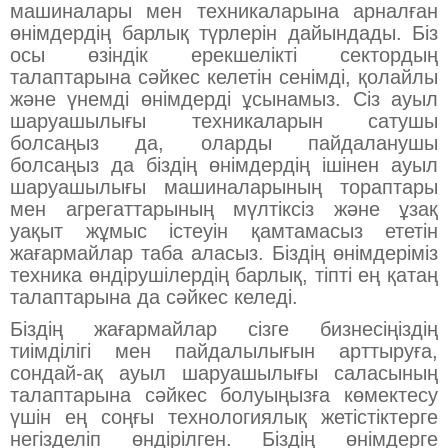
машиналары мен техникаларына арналған
өнімдердің барлық түрлерін дайындады. Біз
осы өзіндік ерекшелікті сектордың
талаптарына сәйкес келетін сенімді, қолайлы
және үнемді өнімдерді ұсынамыз. Сіз ауыл
шаруашылығы техникаларын сатушы
болсаңыз да, оларды пайдаланушы
болсаңыз да біздің өнімдердің ішінен ауыл
шаруашылығы машиналарының тораптары
мен агрегаттарының мүлтіксіз және ұзақ
уақыт жұмыс істеуін қамтамасыз ететін
жағармайлар таба аласыз. Біздің өнімдеріміз
техника өндірушілердің барлық, тіпті ең қатаң
талаптарына да сәйкес келеді.
Біздің жағармайлар сізге бизнесіңіздің
тиімділігі мен пайдалылығын арттыруға,
сондай-ақ ауыл шаруашылығы саласының
талаптарына сәйкес болуыңызға көмектесу
үшін ең соңғы технологиялық жетістіктерге
негізделіп өндірілген. Біздің өнімдерге