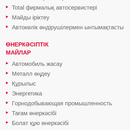
Total фирмалық автосервистері
Майды іріктеу
Автокөлік өндірушілермен ынтымақтасты
ӨНЕРКӘСІПТІК
МАЙЛАР
Автомобиль жасау
Металл өңдеу
Құрылыс
Энергетика
Горнодобывающая промышленность
Тағам өнеркәсібі
Болат құю өнеркәсібі