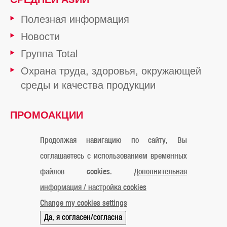
Полезная информация
Новости
Группа Total
Охрана труда, здоровья, окружающей
среды и качества продукции
ПРОМОАКЦИИ
ОТ TOTAL
Продолжая навигацию по сайту, Вы
соглашаетесь с использованием временных
файлов cookies.
Дополнительная
Официальное уведомление
Cookies
Контакты
информация / настройка cookies
Карта сайта
Мы в Instagram
Мы в Facebook
Change my cookies settings
© «ТОТАЛЬ Маркетинг Сервисес Казахстан» 2019
Да, я согласен/согласна