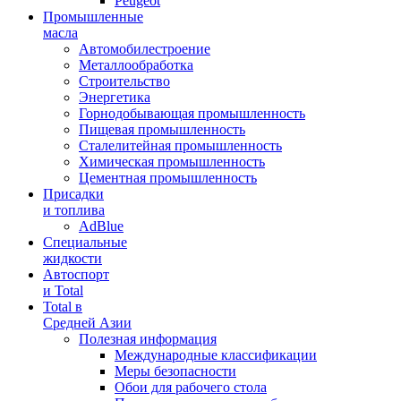
Peugeot
Промышленные
масла
Автомобилестроение
Металлообработка
Строительство
Энергетика
Горнодобывающая промышленность
Пищевая промышленность
Сталелитейная промышленность
Химическая промышленность
Цементная промышленность
Присадки
и топлива
AdBlue
Специальные
жидкости
Автоспорт
и Total
Total в
Средней Азии
Полезная информация
Международные классификации
Меры безопасности
Обои для рабочего стола