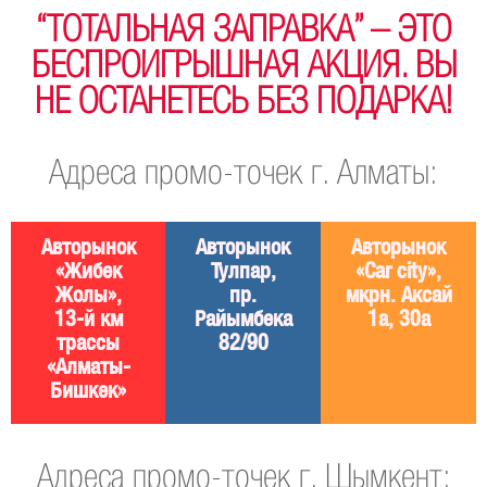
“ТОТАЛЬНАЯ ЗАПРАВКА” – ЭТО
БЕСПРОИГРЫШНАЯ АКЦИЯ. ВЫ
НЕ ОСТАНЕТЕСЬ БЕЗ ПОДАРКА!
Адреса промо-точек г. Алматы:
Авторынок
Авторынок
Авторынок
«Жибек
Тулпар,
«Car city»,
Жолы»,
пр.
мкрн. Аксай
13-й км
Райымбека
1а, 30а
трассы
82/90
«Алматы-
Бишкек»
Адреса промо-точек г. Шымкент: