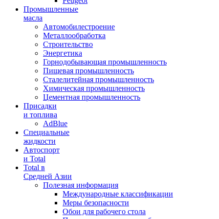
Peugeot
Промышленные
масла
Автомобилестроение
Металлообработка
Строительство
Энергетика
Горнодобывающая промышленность
Пищевая промышленность
Сталелитейная промышленность
Химическая промышленность
Цементная промышленность
Присадки
и топлива
AdBlue
Специальные
жидкости
Автоспорт
и Total
Total в
Средней Азии
Полезная информация
Международные классификации
Меры безопасности
Обои для рабочего стола