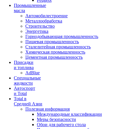
Peugeot
Промышленные
масла
Автомобилестроение
Металлообработка
Строительство
Энергетика
Горнодобывающая промышленность
Пищевая промышленность
Сталелитейная промышленность
Химическая промышленность
Цементная промышленность
Присадки
и топлива
AdBlue
Специальные
жидкости
Автоспорт
и Total
Total в
Средней Азии
Полезная информация
Международные классификации
Меры безопасности
Обои для рабочего стола