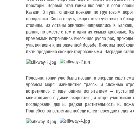
просторы. Первый этап гонки включил в себя специ
Казани. Оттуда гонщики поехали по грунтовым дорог
передышка. Снова в путь, скоростные участки по беск
столицы. Из Астаны экипажи направились в Балхаш,
ралли, но вместе с тем и один из самых красивых. Т
временами встречались высохшие русла рек, проходы 
участки вели к напряженной борьбе. Пилотам необхо
быть предельно сконцентрированными. Наградой стали
Половина гонки уже была позади, а впереди еще нема
уровнем моря, извилистые трассы и сложные отре
встретились с еще одним испытанием – пустыней
меняющийся с дикой скоростью, и старт участников в
последовали дюны, редкая растительность и, пож
Поднебесной встретила победителей через две недели 