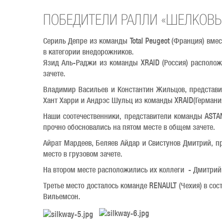
ПОБЕДИТЕЛИ РАЛЛИ «ШЕЛКОВЫ
Сериль Депре из команды Total Peugeot (Франция) вме
в категории внедорожников.
Язид Аль-Раджи из команды XRAID (Россия) расположи
зачете.
Владимир Васильев и Константин Жильцов, представит
Хант Харри и Андрэс Шульц из команды XRAID(Германия
Наши соотечественники, представители команды ASTAN
прочно обосновались на пятом месте в общем зачете.
Айрат Мардеев, Беляев Айдар и Свистунов Дмитрий, п
место в грузовом зачете.
На втором месте расположились их коллеги - Дмитрий
Третье место досталось команде RENAULT (Чехия) в со
Вильемсон.