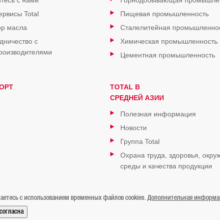
тесь с нами
Горнодобывающая промышле
ервисы Total
Пищевая промышленность
р масла
Сталелитейная промышленно
дничество с
Химическая промышленность
роизводителями
Цементная промышленность
ОРТ
TOTAL В
СРЕДНЕЙ АЗИИ
Полезная информация
Новости
Группа Total
Охрана труда, здоровья, окр
среды и качества продукции
аетесь с использованием временных файлов cookies.
Дополнительная информаци
/согласна
Контакты
Карта сайта
Мы в Instagram
Мы в Facebook