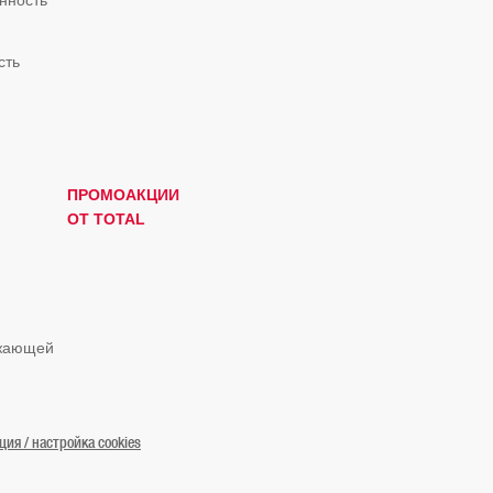
нность
сть
ПРОМОАКЦИИ
ОТ TOTAL
ужающей
я / настройка cookies
© «ТОТАЛЬ Маркетинг Сервисес Казахстан» 2019