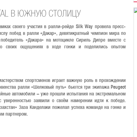
TAL В ЮЖНУЮ СТОЛИЦУ
амках своего участия в ралли-рейде Silk Way провела пресс-
слу побед в ралли «Дакар», девятикратный чемпион мира по
 победитель «Дакара» на мотоцикле Сириль Дипре вместе с
 о своих ощущениях в ходе гонки и поделились опытом
мастерством спортсменов играет важную роль в прохождении
рвенства ралли «Шелковый путь» бьются три экипажа Peugeot
рийные автомобили – уже прошли испытания на экстремальном
с уверенностью заявили о своём намерении идти к победе.
захстан» Заза Канделаки пожелал успеха команде на гонке и
ным партнером.