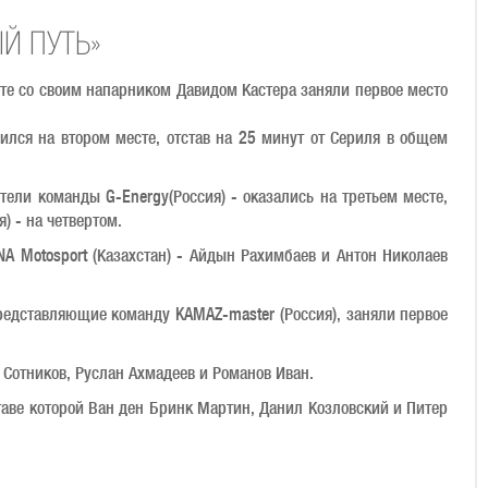
Й ПУТЬ»
сте со своим напарником Давидом Кастера заняли первое место
лся на втором месте, отстав на 25 минут от Сериля в общем
ели команды G-Energy(Россия) - оказались на третьем месте,
) - на четвертом.
A Motosport (Казахстан) - Айдын Рахимбаев и Антон Николаев
редставляющие команду KAMAZ-master (Россия), заняли первое
 Сотников, Руслан Ахмадеев и Романов Иван.
ставе которой Ван ден Бринк Мартин, Данил Козловский и Питер