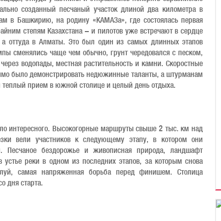
ально созданный песчаный участок длиной два километра в
ам в Башкирию, на родину «КАМАЗа», где состоялась первая
райним степям Казахстана – и пилотов уже встречают в сердце
 а оттуда в Алматы. Это был один из самых длинных этапов
емпы сменялись чаще чем обычно, грунт чередовался с песком,
через водопады, местная растительность и камни. Скоростные
димо было демонстрировать недюжинные таланты, а штурманам
 теплый прием в южной столице и целый день отдыха.
ло интересного. Высокогорные маршруты свыше 2 тыс. км над
зки вели участников к следующему этапу, в котором они
. Песчаное бездорожье и живописная природа, ландшафт
 устье реки в одном из последних этапов, за которым снова
алуй, самая напряженная борьба перед финишем. Столица
со дня старта.