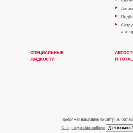
Свяжи
Автос
Подбо
Сотру
автоп
СПЕЦИАЛЬНЫЕ
АВТОСП
ЖИДКОСТИ
И TOTAL
Продолжая навигацию по сайту, Вы соглаш
Change my cookies settings
Да, я согласен
Официальное уведомление
Cookies