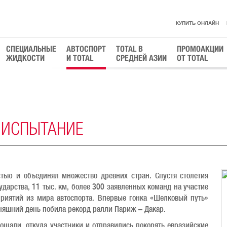
КУПИТЬ ОНЛАЙН
СПЕЦИАЛЬНЫЕ
АВТОСПОРТ
TOTAL В
ПРОМОАКЦИИ
ЖИДКОСТИ
И TOTAL
СРЕДНЕЙ АЗИИ
ОТ TOTAL
Е ИСПЫТАНИЕ
тью и объединял множество древних стран. Спустя столетия
ударства, 11 тыс. км, более 300 заявленных команд на участие
иятий из мира автоспорта. Впервые гонка «Шелковый путь»
дняшний день побила рекорд ралли Париж – Дакар.
ощади, откуда участники и отправились покорять евразийские