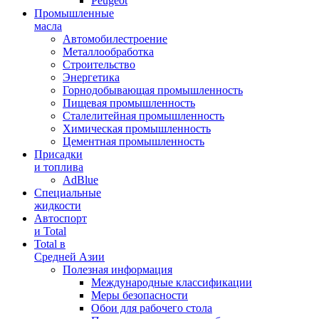
Peugeot
Промышленные
масла
Автомобилестроение
Металлообработка
Строительство
Энергетика
Горнодобывающая промышленность
Пищевая промышленность
Сталелитейная промышленность
Химическая промышленность
Цементная промышленность
Присадки
и топлива
AdBlue
Специальные
жидкости
Автоспорт
и Total
Total в
Средней Азии
Полезная информация
Международные классификации
Меры безопасности
Обои для рабочего стола