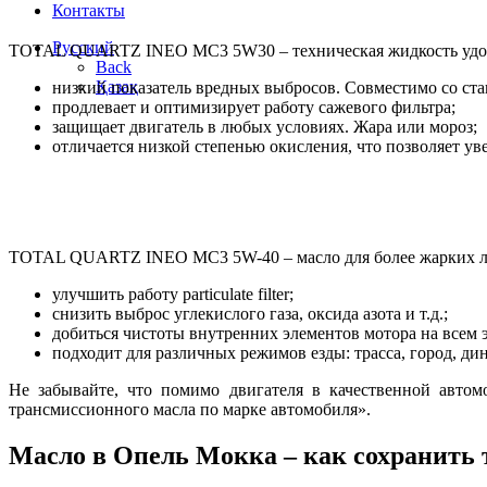
Контакты
Русский
TOTAL QUARTZ INEO MC3 5W30 – техническая жидкость удовлет
Back
Қазақ
низкий показатель вредных выбросов. Совместимо со ста
продлевает и оптимизирует работу сажевого фильтра;
защищает двигатель в любых условиях. Жара или мороз;
отличается низкой степенью окисления, что позволяет ув
TOTAL QUARTZ INEO MC3 5W-40 – масло для более жарких лет
улучшить работу particulate filter;
снизить выброс углекислого газа, оксида азота и т.д.;
добиться чистоты внутренних элементов мотора на всем
подходит для различных режимов езды: трасса, город, ди
Не забывайте, что помимо двигателя в качественной авто
трансмиссионного масла по марке автомобиля».
Масло в Опель Мокка – как сохранить