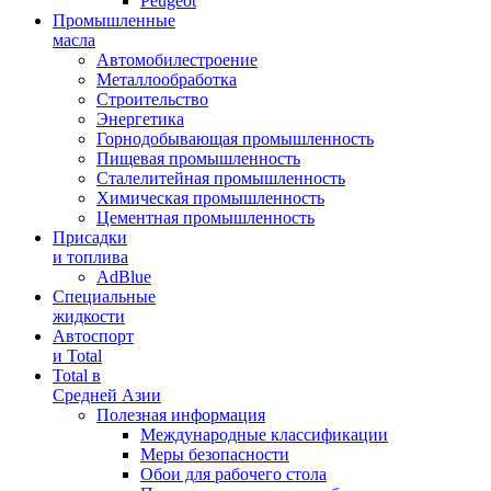
Peugeot
Промышленные
масла
Автомобилестроение
Металлообработка
Строительство
Энергетика
Горнодобывающая промышленность
Пищевая промышленность
Сталелитейная промышленность
Химическая промышленность
Цементная промышленность
Присадки
и топлива
AdBlue
Специальные
жидкости
Автоспорт
и Total
Total в
Средней Азии
Полезная информация
Международные классификации
Меры безопасности
Обои для рабочего стола