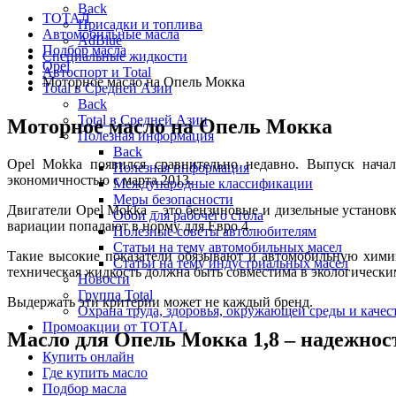
Back
ТОТАЛ
Присадки и топлива
Автомобильные масла
AdBlue
Подбор масла
Специальные жидкости
Opel
Автоспорт и Total
Моторное масло на Опель Мокка
Total в Средней Азии
Back
Total в Средней Азии
Моторное масло на Опель Мокка
Полезная информация
Back
Opel Mokka появился сравнительно недавно. Выпуск начал
Полезная информация
экономичностью с марта 2013.
Международные классификации
Меры безопасности
Двигатели Opel Mokka – это бензиновые и дизельные установк
Обои для рабочего стола
вариации попадают в норму для Евро 4.
Полезные советы автолюбителям
Статьи на тему автомобильных масел
Такие высокие показатели обязывают и автомобильную химию
Статьи на тему индустриальных масел
техническая жидкость должна быть совместима в экологическ
Новости
Группа Total
Выдержать эти критерии может не каждый бренд.
Охрана труда, здоровья, окружающей среды и каче
Промоакции от TOTAL
Масло для Опель Мокка 1,8 – надежнос
Купить онлайн
Где купить масло
Подбор масла