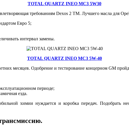
TOTAL QUARTZ INEO MC3 5W30
воряющая требованиям Dexos 2 TM. Лучшего масла для Opel Mo
ндартом Евро 5;
еличивать интервал замены.
TOTAL QUARTZ INEO MC3 5W-40
них месяцев. Одобрение и тестирование концерном GM пройден
 эксплуатационном периоде;
намичная езда.
мобильной химии нуждается и коробка передач. Подобрать 
 трансмиссию.