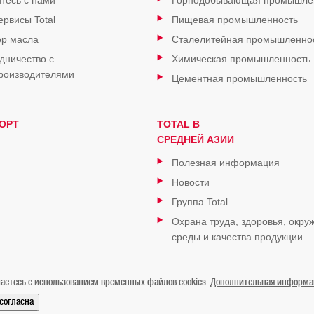
тесь с нами
Горнодобывающая промышле
ервисы Total
Пищевая промышленность
р масла
Сталелитейная промышленно
дничество с
Химическая промышленность
роизводителями
Цементная промышленность
ОРТ
TOTAL В
СРЕДНЕЙ АЗИИ
Полезная информация
Новости
Группа Total
Охрана труда, здоровья, окр
среды и качества продукции
аетесь с использованием временных файлов cookies.
Дополнительная информаци
/согласна
Контакты
Карта сайта
Мы в Instagram
Мы в Facebook