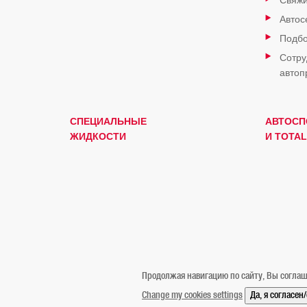
Свяжи
Автос
Подбо
Сотру
автоп
СПЕЦИАЛЬНЫЕ
АВТОСП
ЖИДКОСТИ
И TOTAL
Продолжая навигацию по сайту, Вы соглаш
Change my cookies settings
Да, я согласен
Официальное уведомление
Cookies