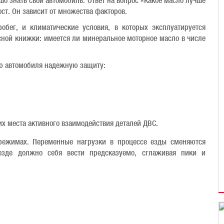
ошо знать свой автомобиль. Ответ на вопрос «Какое масло лучше
ст. Он зависит от множества факторов.
обег, и климатические условия, в которых эксплуатируется
сной книжки: имеется ли минеральное моторное масло в числе
лю автомобиля надежную защиту:
их места активного взаимодействия деталей ДВС.
 режимах. Переменные нагрузки в процессе езды сменяются
езде должно себя вести предсказуемо, сглаживая пики и