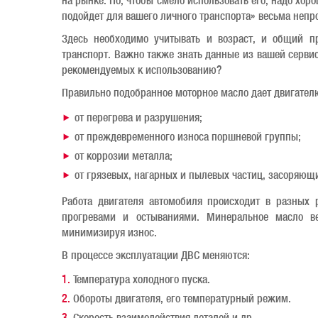
на рынке. Но, чтобы смело использовать его, надо хор
подойдет для вашего личного транспорта» весьма непро
Здесь необходимо учитывать и возраст, и общий пр
транспорт. Важно также знать данные из вашей серви
рекомендуемых к использованию?
Правильно подобранное моторное масло дает двигате
от перегрева и разрушения;
от преждевременного износа поршневой группы;
от коррозии металла;
от грязевых, нагарных и пылевых частиц, засоряющ
Работа двигателя автомобиля происходит в разных
прогревами и остываниями. Минеральное масло в
минимизируя износ.
В процессе эксплуатации ДВС меняются:
Температура холодного пуска.
Обороты двигателя, его температурный режим.
Скорость взаимодействия деталей и др.