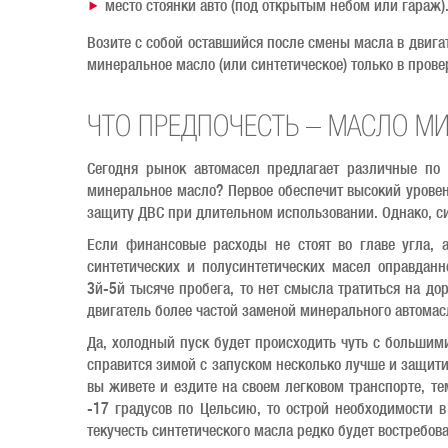
место стоянки авто (под открытым небом или гараж)
Возите с собой оставшийся после смены масла в двига
минеральное масло (или синтетическое) только в прове
ЧТО ПРЕДПОЧЕСТЬ – МАСЛО М
Сегодня рынок автомасел предлагает различные по 
минеральное масло? Первое обеспечит высокий уровен
защиту ДВС при длительном использовании. Однако, с
Если финансовые расходы не стоят во главе угла, а
синтетических и полусинтетических масел оправданн
3й-5й тысяче пробега, то нет смысла тратиться на до
двигатель более частой заменой минерального автомас
Да, холодный пуск будет происходить чуть с большим
справится зимой с запуском несколько лучше и защити
вы живете и ездите на своем легковом транспорте, т
-17 градусов по Цельсию, то острой необходимости в
текучесть синтетического масла редко будет востребов