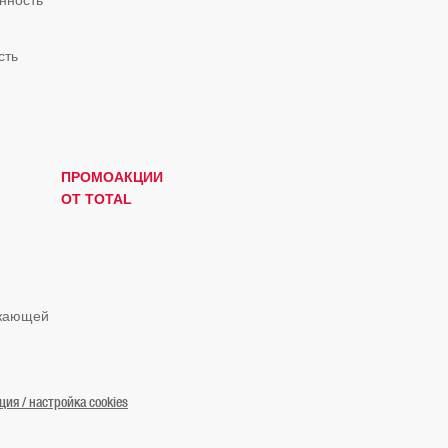
нность
сть
ПРОМОАКЦИИ
ОТ TOTAL
ужающей
я / настройка cookies
© «ТОТАЛЬ Маркетинг Сервисес Казахстан» 2019