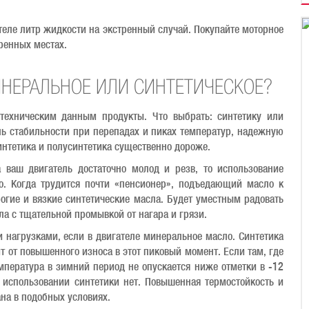
.
теле литр жидкости на экстренный случай. Покупайте моторное
ренных местах.
ИНЕРАЛЬНОЕ ИЛИ СИНТЕТИЧЕСКОЕ?
техническим данным продукты. Что выбрать: синтетику или
ь стабильности при перепадах и пиках температур, надежную
интетика и полусинтетика существенно дороже.
 ваш двигатель достаточно молод и резв, то использование
о. Когда трудится почти «пенсионер», подъедающий масло к
рогие и вязкие синтетические масла. Будет уместным радовать
ла с тщательной промывкой от нагара и грязи.
и нагрузками, если в двигателе минеральное масло. Синтетика
т от повышенного износа в этот пиковый момент. Если там, где
емпература в зимний период не опускается ниже отметки в -12
 использовании синтетики нет. Повышенная термостойкость и
ана в подобных условиях.