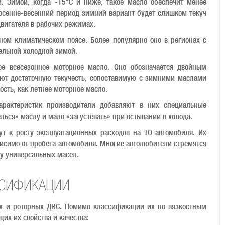
. Зимой, когда -15°С и ниже, такое масло обеспечит менее
осенне-весенний период зимний вариант будет слишком текуч
вигателя в рабочих режимах.
ном климатическом поясе. Более популярно оно в регионах с
льной холодной зимой.
е всесезонное моторное масло. Оно обозначается двойным
ют достаточную текучесть, сопоставимую с зимними маслами
ость, как летнее моторное масло.
арактеристик производители добавляют в них специальные
ться» маслу и мало «загустевать» при остывании в холода.
т к росту эксплуатационных расходов на ТО автомобиля. Их
исимо от пробега автомобиля. Многие автолюбители стремятся
зу универсальных масел.
ССИФИКАЦИИ
х и роторных ДВС. Помимо классификации их по вязкостным
их их свойства и качества: