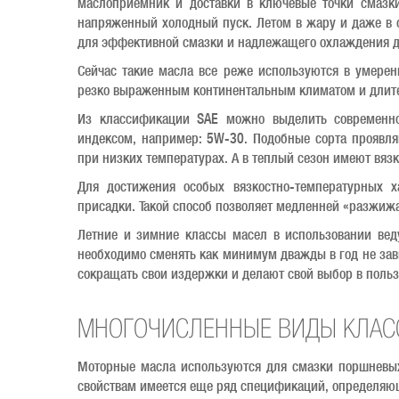
маслоприемник и доставки в ключевые точки смазки
напряженный холодный пуск. Летом в жару и даже в 
для эффективной смазки и надлежащего охлаждения д
Сейчас такие масла все реже используются в умерен
резко выраженным континентальным климатом и длите
Из классификации SAE можно выделить современно
индексом, например: 5W-30. Подобные сорта проявля
при низких температурах. А в теплый сезон имеют вязк
Для достижения особых вязкостно-температурных х
присадки. Такой способ позволяет медленней «разжижа
Летние и зимние классы масел в использовании веду
необходимо сменять как минимум дважды в год не зав
сокращать свои издержки и делают свой выбор в поль
МНОГОЧИСЛЕННЫЕ ВИДЫ КЛА
Моторные масла используются для смазки поршневы
свойствам имеется еще ряд спецификаций, определяющ