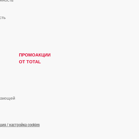
нность
сть
ПРОМОАКЦИИ
ОТ TOTAL
ужающей
я / настройка cookies
© «ТОТАЛЬ Маркетинг Сервисес Казахстан» 2019