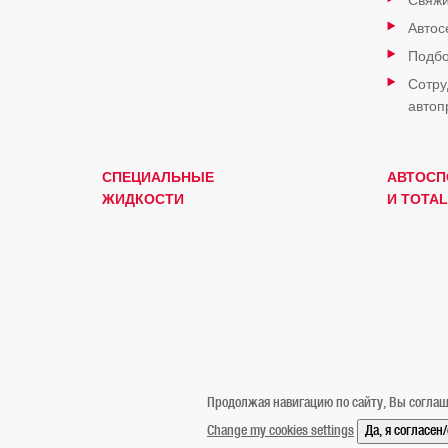
Свяжи
Автос
Подбо
Сотру
автоп
СПЕЦИАЛЬНЫЕ
АВТОСП
ЖИДКОСТИ
И TOTAL
Продолжая навигацию по сайту, Вы соглаш
Change my cookies settings
Да, я согласен
Официальное уведомление
Cookies