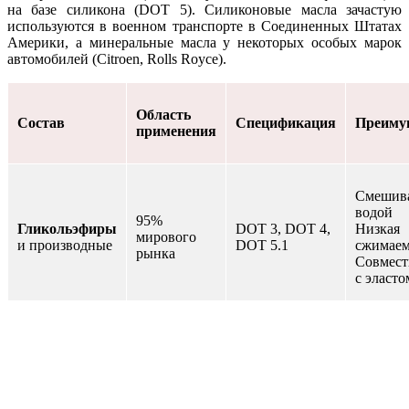
на базе силикона (DOT 5). Силиконовые масла зачастую
используются в военном транспорте в Соединенных Штатах
Америки, а минеральные масла у некоторых особых марок
автомобилей (Citroen, Rolls Royce).
Область
Состав
Спецификация
Преиму
применения
Смешива
водой
95%
Гликольэфиры
DOT 3, DOT 4,
Низкая
мирового
и производные
DOT 5.1
сжимаем
рынка
Совмест
с эласт
Высокая
Минеральные
Citroen
LHM
темпера
масла
кипения