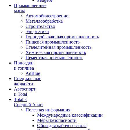
Peugeot
Промышленные
масла
Автомобилестроение
Металлообработка
Строительство
Энергетика
Горнодобывающая промышленность
Пищевая промышленность
Сталелитейная промышленность
Химическая промышленность
Цементная промышленность
Присадки
и топлива
AdBlue
Специальные
жидкости
Автоспорт
и Total
Total в
Средней Азии
Полезная информация
Международные классификации
Меры безопасности
Обои для рабочего стола