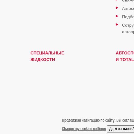
Свяжи
Автос
Подбо
Сотру
автоп
СПЕЦИАЛЬНЫЕ
АВТОСП
ЖИДКОСТИ
И TOTAL
Продолжая навигацию по сайту, Вы соглаш
Change my cookies settings
Да, я согласен
Официальное уведомление
Cookies