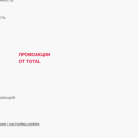
нность
сть
ПРОМОАКЦИИ
ОТ TOTAL
ужающей
я / настройка cookies
© «ТОТАЛЬ Маркетинг Сервисес Казахстан» 2019