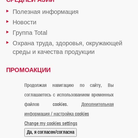
Полезная информация
Новости
Группа Total
Охрана труда, здоровья, окружающей
среды и качества продукции
ПРОМОАКЦИИ
ОТ TOTAL
Продолжая навигацию по сайту, Вы
соглашаетесь с использованием временных
файлов cookies.
Дополнительная
Официальное уведомление
Cookies
Контакты
информация / настройка cookies
Карта сайта
Мы в Instagram
Мы в Facebook
Change my cookies settings
© «ТОТАЛЬ Маркетинг Сервисес Казахстан» 2019
Да, я согласен/согласна