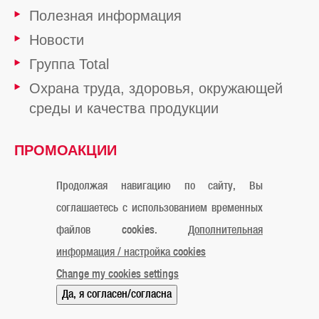
Полезная информация
Новости
Группа Total
Охрана труда, здоровья, окружающей
среды и качества продукции
ПРОМОАКЦИИ
ОТ TOTAL
Продолжая навигацию по сайту, Вы
соглашаетесь с использованием временных
файлов cookies.
Дополнительная
Официальное уведомление
Cookies
Контакты
информация / настройка cookies
Карта сайта
Мы в Instagram
Мы в Facebook
Change my cookies settings
© «ТОТАЛЬ Маркетинг Сервисес Казахстан» 2019
Да, я согласен/согласна