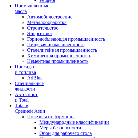
Peugeot
Промышленные
масла
Автомобилестроение
Металлообработка
Строительство
Энергетика
Горнодобывающая промышленность
Пищевая промышленность
Сталелитейная промышленность
Химическая промышленность
Цементная промышленность
Присадки
и топлива
AdBlue
Специальные
жидкости
Автоспорт
и Total
Total в
Средней Азии
Полезная информация
Международные классификации
Меры безопасности
Обои для рабочего стола