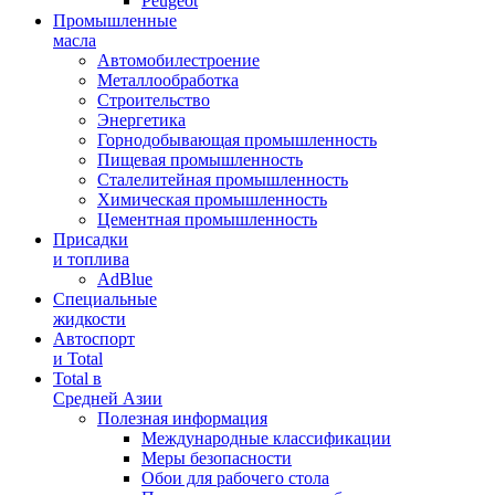
Peugeot
Промышленные
масла
Автомобилестроение
Металлообработка
Строительство
Энергетика
Горнодобывающая промышленность
Пищевая промышленность
Сталелитейная промышленность
Химическая промышленность
Цементная промышленность
Присадки
и топлива
AdBlue
Специальные
жидкости
Автоспорт
и Total
Total в
Средней Азии
Полезная информация
Международные классификации
Меры безопасности
Обои для рабочего стола