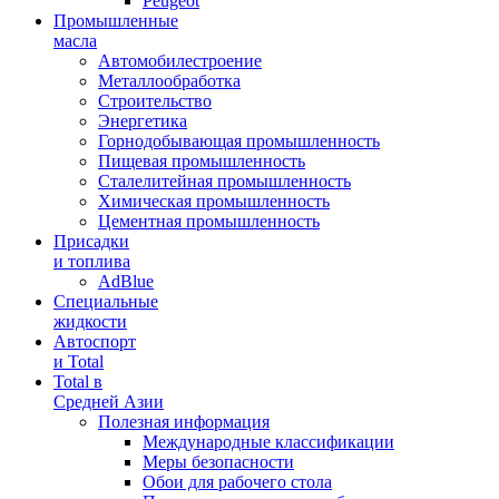
Peugeot
Промышленные
масла
Автомобилестроение
Металлообработка
Строительство
Энергетика
Горнодобывающая промышленность
Пищевая промышленность
Сталелитейная промышленность
Химическая промышленность
Цементная промышленность
Присадки
и топлива
AdBlue
Специальные
жидкости
Автоспорт
и Total
Total в
Средней Азии
Полезная информация
Международные классификации
Меры безопасности
Обои для рабочего стола