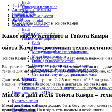
Back
ТОТАЛ
Присадки и топлива
Автомобильные масла
AdBlue
Подбор масла
Специальные жидкости
Toyota
Автоспорт и Total
Какое масло заливают в Тойота Камри
Total в Средней Азии
Back
Total в Средней Азии
Какое масло заливают в Тойота Камри
Полезная информация
Back
ойота Камри – доступная технологичнос
Полезная информация
Международные классификации
Меры безопасности
Тойота Камри – мечта многих семей. Автомобиль надежный и
Обои для рабочего стола
Полезные советы автолюбителям
Выпускается Camry с 1986 года. В настоящее время в прода
Статьи на тему автомобильных масел
течение дня мы преодолеваем 50-100 километров, особенно, е
Статьи на тему индустриальных масел
Новости
Двигатель Toyota Camry – это 2, 2,5 или мощный 3,5 литровый
Группа Total
машины, это какое масло заливать в двигатель Тойота Камри.
Охрана труда, здоровья, окружающей среды и каче
Промоакции от TOTAL
Масло в двигатель Тойота Камри – тех
Купить онлайн
Масло для Тойоты Камри должно быть безупречного качества.
Где купить масло
правильный выбор. Но и здесь есть нюансы и особенности.
Подбор масла