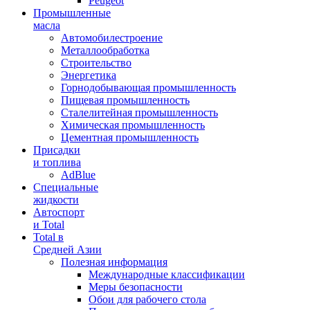
Peugeot
Промышленные
масла
Автомобилестроение
Металлообработка
Строительство
Энергетика
Горнодобывающая промышленность
Пищевая промышленность
Сталелитейная промышленность
Химическая промышленность
Цементная промышленность
Присадки
и топлива
AdBlue
Специальные
жидкости
Автоспорт
и Total
Total в
Средней Азии
Полезная информация
Международные классификации
Меры безопасности
Обои для рабочего стола