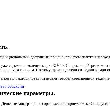
ть.
 функциональный, доступный по цене, при этом снабжен необх
же уже седьмое поколение марки XV50. Современный ритм жизни
сли живем за городом. Поэтому производители снабдили Камри о
 агрегат. Такая силовая установка требует качественной техни
ства продукции
нические параметры.
 Дешевые минеральные сорта здесь не приемлемы. От полусинт