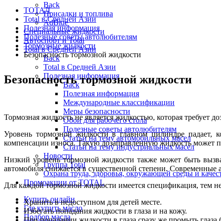
Back
ТОТАЛ
Присадки и топлива
Total в Средней Азии
AdBlue
Полезная информация
Специальные жидкости
Полезные советы автолюбителям
Автоспорт и Total
Тормозные жидкости
Total в Средней Азии
Безопасность тормозной жидкости
Back
Total в Средней Азии
Полезная информация
Безопасность тормозной жидкости
Back
Полезная информация
Международные классификации
Меры безопасности
Тормозная жидкость не является жидкостью, которая требует д
Обои для рабочего стола
Полезные советы автолюбителям
Уровень тормозной жидкости в главном цилиндре падает, 
Статьи на тему автомобильных масел
компенсации износа. Такую дозаправленную жидкость может по
Статьи на тему индустриальных масел
Новости
Низкий уровень тормозной жидкости также может быть вызван 
Группа Total
автомобиля снижается в существенной степени. Современные 
Охрана труда, здоровья, окружающей среды и каче
Промоакции от TOTAL
Для каждой тормозной жидкости имеется спецификация, тем не
Купить онлайн
Хранить в недоступном для детей месте.
Где купить масло
Избегать попадания жидкости в глаза и на кожу.
Подбор масла
При попадании жидкости в глаза сразу же промыть глаза