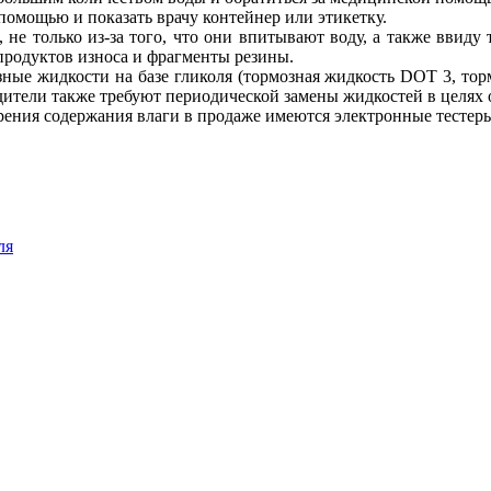
помощью и показать врачу контейнер или этикетку.
е только из-за того, что они впитывают воду, а также ввиду 
продуктов износа и фрагменты резины.
зные жидкости на базе гликоля (тормозная жидкость DOT 3, то
одители также требуют периодической замены жидкостей в целях 
рения содержания влаги в продаже имеются электронные тестер
ля