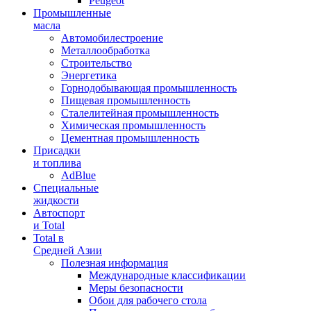
Peugeot
Промышленные
масла
Автомобилестроение
Металлообработка
Строительство
Энергетика
Горнодобывающая промышленность
Пищевая промышленность
Сталелитейная промышленность
Химическая промышленность
Цементная промышленность
Присадки
и топлива
AdBlue
Специальные
жидкости
Автоспорт
и Total
Total в
Средней Азии
Полезная информация
Международные классификации
Меры безопасности
Обои для рабочего стола