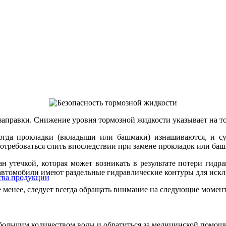
озаправки. Снижение уровня тормозной жидкости указывает на то
когда прокладки (вкладыши или башмаки) изнашиваются, и 
требоваться слить впоследствии при замене прокладок или баш
утечкой, которая может возникать в результате потери гидрав
автомобили имеют раздельные гидравлические контуры для искл
ства продукции
 менее, следует всегда обращать внимание на следующие момен
 большим количеством воды и обратиться за медицинской помощ