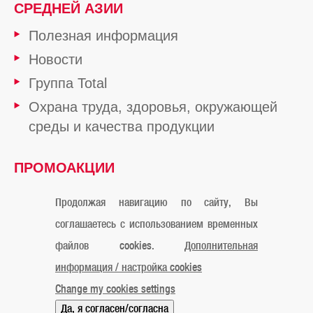
СРЕДНЕЙ АЗИИ
Полезная информация
Новости
Группа Total
Охрана труда, здоровья, окружающей
среды и качества продукции
ПРОМОАКЦИИ
ОТ TOTAL
Продолжая навигацию по сайту, Вы
соглашаетесь с использованием временных
файлов cookies.
Дополнительная
Официальное уведомление
Cookies
Контакты
информация / настройка cookies
Карта сайта
Мы в Instagram
Мы в Facebook
Change my cookies settings
© «ТОТАЛЬ Маркетинг Сервисес Казахстан» 2019
Да, я согласен/согласна