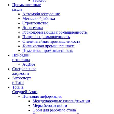
Peugeot
Промышленные
масла
Автомобилестроение
Металлообработка
Строительство
Энергетика
Горнодобывающая промышленность
Пищевая промышленность
Сталелитейная промышленность
Химическая промышленность
Цементная промышленность
Присадки
и топлива
AdBlue
Специальные
жидкости
Автоспорт
и Total
Total в
Средней Азии
Полезная информация
Международные классификации
Меры безопасности
Обои для рабочего стола