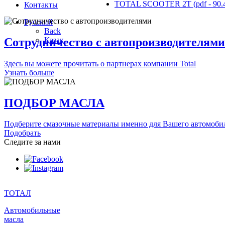
TOTAL SCOOTER 2T (pdf - 90.
Контакты
Русский
Back
Сотрудничество с автопроизводителями
Қазақ
Здесь вы можете прочитать о партнерах компании Total
Узнать больше
ПОДБОР МАСЛА
Подберите смазочные материалы именно для Вашего автомоби
Подобрать
Следите за нами
ТОТАЛ
Автомобильные
масла