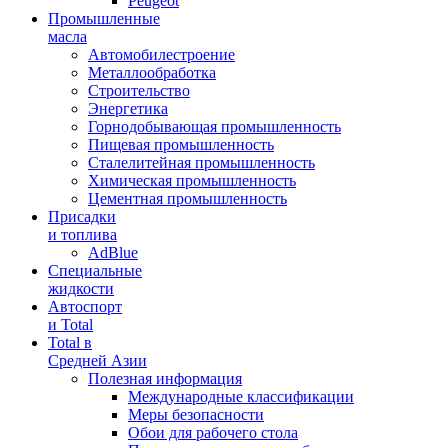
Peugeot
Промышленные
масла
Автомобилестроение
Металлообработка
Строительство
Энергетика
Горнодобывающая промышленность
Пищевая промышленность
Сталелитейная промышленность
Химическая промышленность
Цементная промышленность
Присадки
и топлива
AdBlue
Специальные
жидкости
Автоспорт
и Total
Total в
Средней Азии
Полезная информация
Международные классификации
Меры безопасности
Обои для рабочего стола