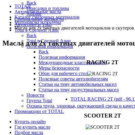
Back
ТОТАЛ
Присадки и топлива
Автомобильные масла
AdBlue
Каталог смазочных материалов
Специальные жидкости
Мотоциклы и скутеры
Автоспорт и Total
Масла для 2х тактных двигателей мотоциклов и скутеров
Total в Средней Азии
Back
Total в Средней Азии
Масла для 2х тактных двигателей мото
Полезная информация
Back
Полезная информация
RACING 2T​
Международные классификации
Меры безопасности
Обои для рабочего стола
Полезные советы автолюбителям
Статьи на тему автомобильных масел
Статьи на тему индустриальных масел
Новости
TOTAL RACING 2T (pdf - 96.1
Группа Total
Охрана труда, здоровья, окружающей среды и каче
Промоакции от TOTAL
SCOOTER 2T​
Купить онлайн
Где купить масло
Подбор масла