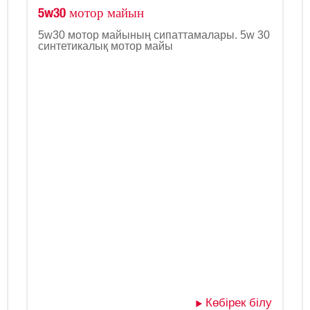
5w30 мотор майын
5w30 мотор майының сипаттамалары. 5w 30
синтетикалық мотор майы
Көбірек білу