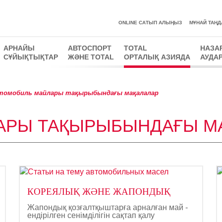
ONLINE САТЫП АЛЫҢЫЗ
MҰНАЙ ТАҢД
АРНАЙЫ
АВТОСПОРТ
TOTAL
НАЗА
СҰЙЫҚТЫҚТАР
ЖӘНЕ TOTAL
ОРТАЛЫҚ АЗИЯДА
АУДА
омобиль майлары тақырыбындағы мақалалар
АРЫ ТАҚЫРЫБЫНДАҒЫ М
КОРЕЯЛЫҚ ЖӘНЕ ЖАПОНДЫҚ
Жапондық қозғалтқыштарға арналған май -
ендірілген сенімділігін сақтап қалу