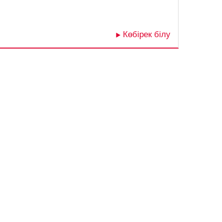
Көбірек білу