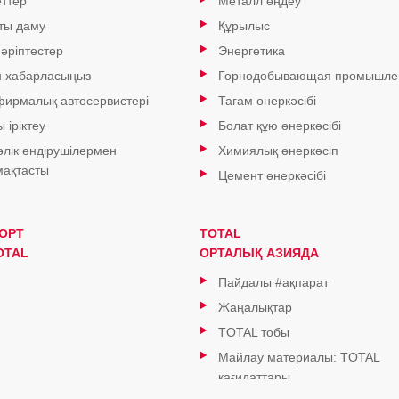
ттер
Металл өңдеу
ты даму
Құрылыс
 әріптестер
Энергетика
н хабарласыңыз
Горнодобывающая промышле
 фирмалық автосервистері
Тағам өнеркәсібі
 іріктеу
Болат құю өнеркәсібі
өлік өндірушілермен
Химиялық өнеркәсіп
ақтасты
Цемент өнеркәсібі
ОРТ
TOTAL
OTAL
ОРТАЛЫҚ АЗИЯДА
Пайдалы #ақпарат
Жаңалықтар
TOTAL тобы
Майлау материалы: TOTAL
қағидаттары