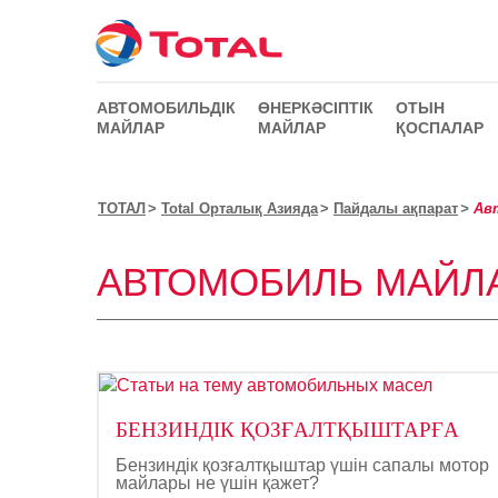
АВТОМОБИЛЬДІК
ӨНЕРКӘСІПТІК
ОТЫН
МАЙЛАР
МАЙЛАР
ҚОСПАЛАР
ТОТАЛ
Total Орталық Азияда
Пайдалы ақпарат
Авт
АВТОМОБИЛЬ МАЙЛ
БЕНЗИНДІК ҚОЗҒАЛТҚЫШТАРҒА
Бензиндік қозғалтқыштар үшін сапалы мотор
майлары не үшін қажет?