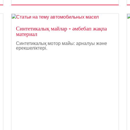
Синтетикалық майлар - әмбебап жақпа
материал
Синтетикалық мотор майы: арналуы және
ерекшеліктері.