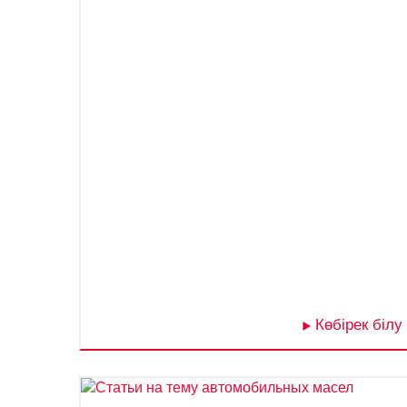
Көбірек білу