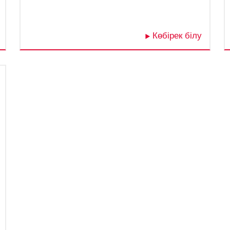
Көбірек білу