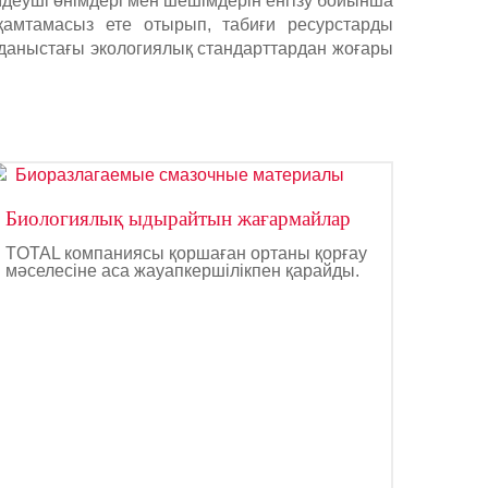
деуші өнімдері мен шешімдерін енгізу бойынша
 қамтамасыз ете отырып, табиғи ресурстарды
лданыстағы экологиялық стандарттардан жоғары
Биологиялық ыдырайтын жағармайлар
TOTAL компаниясы қоршаған ортаны қорғау
мәселесіне аса жауапкершілікпен қарайды.