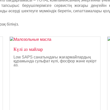
ions бағдарламасы – TOTAL компаниясының энергияны үнем
 тапсырыс берушілерімізге сервистің жоғары деңгейін
нды әсерді шектеуге мүмкіндік беретін, сипаттамалары қо
ақ біліңіз.
Күлі аз майлар
Low SAPS санатындағы жағармайлардың
құрамында сульфат күлі, фосфор және күкірт
аз.