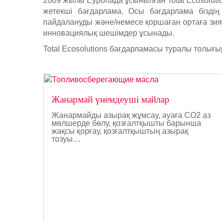
2009 жылы Еуропада ұсынылған Total Ecosolut
жетекші бағдарлама. Осы бағдарлама біздің
пайдалануды және/немесе қоршаған ортаға зия
инновациялық шешімдер ұсынады.
Total Ecosolutions бағдарламасы туралы толығыр
Жанармай үнемдеуші майлар
Жанармайды азырақ жұмсау, ауаға CO2 аз
мөлшерде бөлу, қозғалтқышты барынша
жақсы қорғау, қозғалтқыштың азырақ
тозуы…