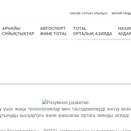
ONLINE САТЫП АЛЫҢЫЗ
MҰНАЙ ТАҢД
АРНАЙЫ
АВТОСПОРТ
TOTAL
НАЗА
СҰЙЫҚТЫҚТАР
ЖӘНЕ TOTAL
ОРТАЛЫҚ АЗИЯДА
АУДА
ру үшін жаңа технологиялар мен тәсілдемелерді енгізу кез
ұтынуды қысқартуға және қоршаған ортаға зиянды әсерді 