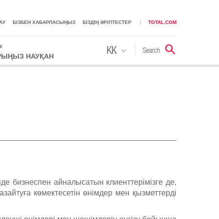
АУ
БІЗБЕН ХАБАРЛАСЫҢЫЗ
БІЗДІҢ ӘРІПТЕСТЕР
TOTAL.COM
Р
KK
Search
Іздестіру
РЫҢЫЗ НАУҚАН
RU
інде бизнеспен айналысатын клиенттерімізге де,
азайтуға көмектесетін өнімдер мен қызметтерді