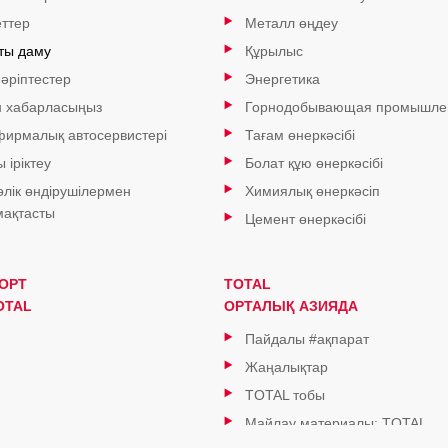
ттер
Металл өңдеу
ты даму
Құрылыс
 әріптестер
Энергетика
н хабарласыңыз
Горнодобывающая промышле
 фирмалық автосервистері
Тағам өнеркәсібі
 іріктеу
Болат құю өнеркәсібі
өлік өндірушілермен
Химиялық өнеркәсіп
ақтасты
Цемент өнеркәсібі
ОРТ
TOTAL
OTAL
ОРТАЛЫҚ АЗИЯДА
Пайдалы #ақпарат
Жаңалықтар
TOTAL тобы
Майлау материалы: TOTAL
қағидаттары