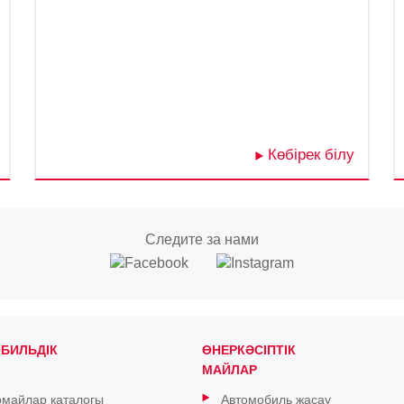
Көбірек білу
Следите за нами
БИЛЬДІК
ӨНЕРКӘСІПТІК
МАЙЛАР
майлар каталогы
Автомобиль жасау