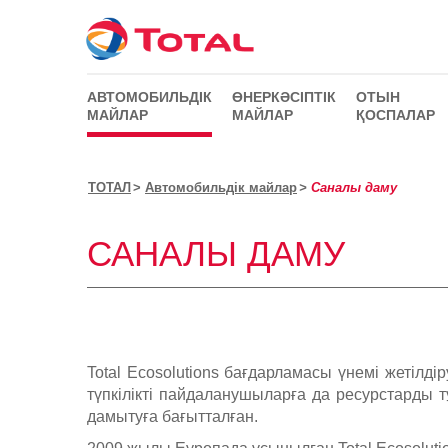
АВТОМОБИЛЬДІК
ӨНЕРКӘСІПТІК
ОТЫН
МАЙЛАР
МАЙЛАР
ҚОСПАЛАР
ТОТАЛ
Автомобильдік майлар
Саналы даму
САНАЛЫ ДАМУ
Total Ecosolutions бағдарламасы үнемі жетілді
түпкілікті пайдаланушыларға да ресурстарды т
дамытуға бағытталған.