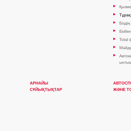
Қызме
Тұрақ
Біздің
Бізбе
Total
Майды
Авток
ынтым
АРНАЙЫ
АВТОСП
СҰЙЫҚТЫҚТАР
ЖӘНЕ T