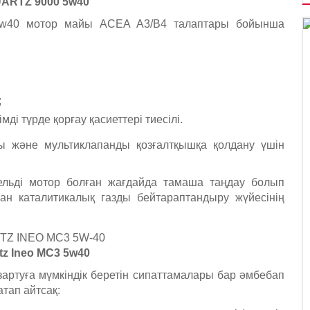
ARTZ 9000 5w40
w40 мотор майы ACEA A3/B4 талаптары бойынша
;
і түрде қорғау қасиеттері тиесілі.
ы және мультиклапанды қозғалтқышқа қолдану үшін
ельді мотор болған жағдайда тамаша таңдау болып
н каталитикалық газды бейтараптандыру жүйесінің
rtz Ineo MC3 5w40
артуға мүмкіндік беретін сипаттамалары бар әмбебап
тап айтсақ: