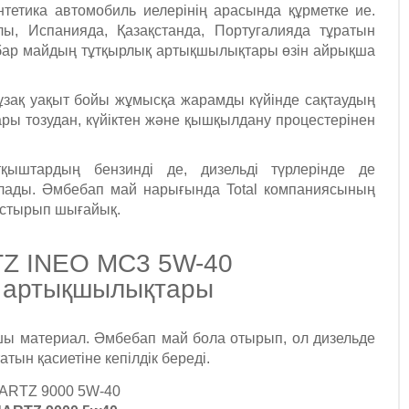
етика автомобиль иелерінің арасында құрметке ие.
ы, Испанияда, Қазақстанда, Португалияда тұратын
 бар майдың тұтқырлық артықшылықтары өзін айрықша
ұзақ уақыт бойы жұмысқа жарамды күйінде сақтаудың
ары тозудан, күйіктен және қышқылдану процестерінен
тқыштардың бензинді де, дизельді түрлерінде де
лады. Әмбебап май нарығында Total компаниясының
астырып шығайық.
Z INEO MC3 5W-40
 артықшылықтары
 материал. Әмбебап май бола отырып, ол дизельде
тын қасиетіне кепілдік береді.