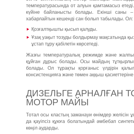
температурасында от алуын қамтамасыз етеді.
күйіне байланысты болады. Екінші саны – 
хабарлайтын кешенді сан болып табылады. Ол:
Қозғалтқышты қысып қалуды.
Ұзақ уақыт тозуды болдырмау мақсатында қыз
ұстап тұру қабілетін көрсетеді.
Жазғы температуралық режимде және жалпы
құйған дұрыс болады. Осы майдың тұтқырлы
болады. Ол тұрақты қорғаныс үлдірін қалы
консистенцияға және төмен аққыш қасиеттеріне
ДИЗЕЛЬГЕ АРНАЛҒАН T
МОТОР МАЙЫ
Тотал осы кластың заманауи өнімдер желісін ұ
да қауіпсіз құюға болатындай әмбебап синт
көңіл аударды.