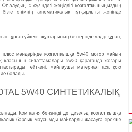
 От алудың іс жүзіндегі жеңілдігі қозғалтқышыңыздың
бізге өнімнің кинематикалық тұтқырлығы жөнінде
ып тұрған үйкеліс жұптарының беттерінде үлдір құрап,
 плюс мәндерінде қозғалтқышқа 5w40 мотор майын
қ класының сипаттамалары 5w30 қарағанда жоғары
птастырады, өйткені, майлаушы материал аса қою
 ие болады.
OTAL 5W40 СИНТЕТИКАЛЫҚ
сынады. Компания бензинді де, дизельді қозғалтқышқа
етикалық барлық маусымды майларды жасауға ерекше