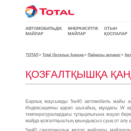
АВТОМОБИЛЬДІК
ӨНЕРКӘСІПТІК
ОТЫН
МАЙЛАР
МАЙЛАР
ҚОСПАЛАР
ТОТАЛ
Total Орталық Азияда
Пайдалы ақпарат
Ав
ҚОЗҒАЛТҚЫШҚА ҚАН
Барлық маусымды 5w40 автомобиль майы ав
Индексацияны қарап шығайық, мұндағы W әр
температуралардағы тұтқырлығына жауап беред
майда қозғалтқыштың қиындықсыз суық от алу 
5w40 синтетикалық мотор майлары майларды