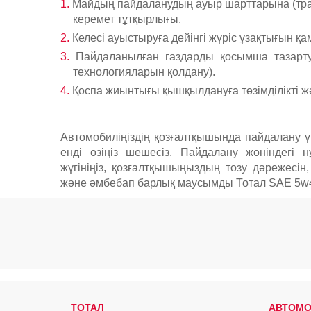
Майдың пайдаланудың ауыр шарттарына (трасс
керемет тұтқырлығы.
Келесі ауыстыруға дейінгі жүріс ұзақтығын қа
Пайдаланылған газдарды қосымша тазарт
технологияларын қолдану).
Қоспа жиынтығы қышқылдануға төзімділікті ж
Автомобиліңіздің қозғалтқышында пайдалану ү
енді өзіңіз шешесіз. Пайдалану жөніндегі н
жүгініңіз, қозғалтқышыңыздың тозу дәрежесін,
және әмбебап барлық маусымды Тотал SAE 5w4
ТОТАЛ
АВТОМО