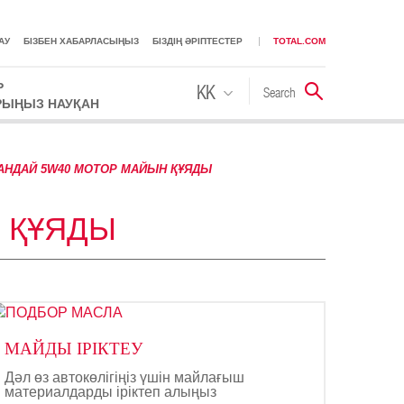
АУ
БІЗБЕН ХАБАРЛАСЫҢЫЗ
БІЗДІҢ ӘРІПТЕСТЕР
TOTAL.COM
Р
KK
Search
Іздестіру
РЫҢЫЗ НАУҚАН
RU
НДАЙ 5W40 МОТОР МАЙЫН ҚҰЯДЫ
 ҚҰЯДЫ
МАЙДЫ ІРІКТЕУ
Дәл өз автокөлігіңіз үшін майлағыш
материалдарды іріктеп алыңыз