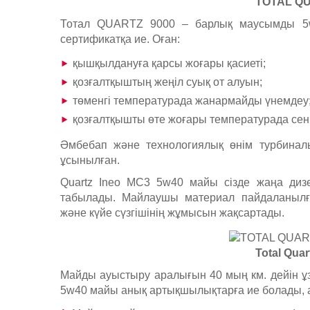
TOTAL QU
Тотал QUARTZ 9000 – барлық маусымды 5
сертификатқа ие. Оған:
қышқылдануға қарсы жоғары қасиеті;
қозғалтқыштың жеңіл суық от алуын;
төменгі температурада жанармайды үнемдеу
қозғалтқышты өте жоғары температурада сенімд
Әмбебап және технологиялық өнім турбинал
ұсынылған.
Quartz Ineo MC3 5w40 майы сізде жаңа диз
табылады. Майлаушы материал пайдаланылға
және күйе сүзгішінің жұмысын жақсартады.
Total Qua
Майды ауыстыру аралығын 40 мың км. дейін ұз
5w40 майы анық артықшылықтарға ие болады, а