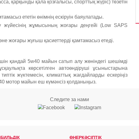
а, қарқынды қала қозғалысы, спорттық жүріс) төзетін
мтамасыз ететін өнімнің ескіруін баяулатады.
у жүйесінің жұмысының жоғары деңгейі (Low SAPS
әне жоғары жуғыш қасиеттерді қамтамасыз етеді.
шін қандай 5w40 майын сатып алу жөніндегі шешімді
ұсқаулықта көрсетілген автоөндіруші ұсыныстарына
 типтік жүктемесін, климаттық жағдайларды ескеріңіз
0 мотор майын еш күмәнсіз қолданыңыз.
Следите за нами
БИЛЬДІК
ӨНЕРКӘСІПТІК