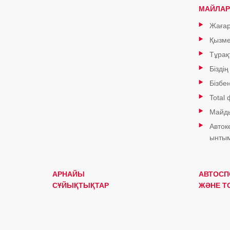
МАЙЛАР
Жағар
Қызме
Тұрақ
Біздің
Бізбе
Total
Майды
Авток
ынтым
АРНАЙЫ
АВТОСП
СҰЙЫҚТЫҚТАР
ЖӘНЕ T