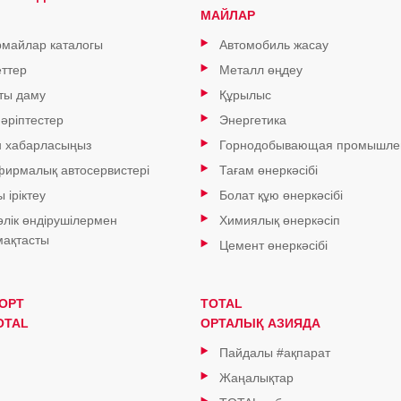
МАЙЛАР
майлар каталогы
Автомобиль жасау
ттер
Металл өңдеу
ты даму
Құрылыс
 әріптестер
Энергетика
н хабарласыңыз
Горнодобывающая промышле
 фирмалық автосервистері
Тағам өнеркәсібі
 іріктеу
Болат құю өнеркәсібі
өлік өндірушілермен
Химиялық өнеркәсіп
ақтасты
Цемент өнеркәсібі
ОРТ
TOTAL
OTAL
ОРТАЛЫҚ АЗИЯДА
Пайдалы #ақпарат
Жаңалықтар