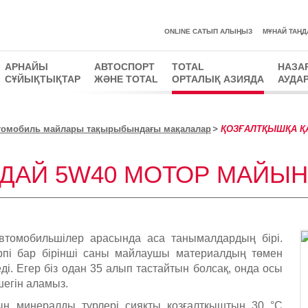
ONLINE САТЫП АЛЫҢЫЗ
MҰНАЙ ТАҢД
АРНАЙЫ
АВТОСПОРТ
TOTAL
НАЗА
СҰЙЫҚТЫҚТАР
ЖӘНЕ TOTAL
ОРТАЛЫҚ АЗИЯДА
АУДА
томобиль майлары тақырыбындағы мақалалар
ҚОЗҒАЛТҚЫШҚА ҚА
ДАЙ 5W40 МОТОР МАЙЫН
томобильшілер арасында аса танымалдардың бірі.
пі бар бірінші саны майлаушы материалдың төмен
і. Егер біз одан 35 алып тастайтын болсақ, онда осы
шегін аламыз.
ң минералды түрлері сияқты қозғалтқыштың 30 °С