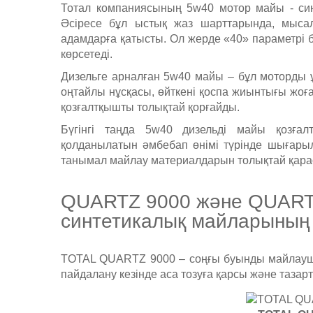
Тотал компаниясының 5w40 мотор майы - синт
Әсіресе бұл ыстық жаз шарттарында, мысал
адамдарға қатысты. Ол жерде «40» параметрі
көрсетеді.
Дизельге арналған 5w40 майы – бұл моторды 
оңтайлы нұсқасы, өйткені қоспа жиынтығы жоғ
қозғалтқышты толықтай қорғайды.
Бүгінгі таңда 5w40 дизельді майы қозғал
қолданылатын әмбебап өнімі түрінде шығары
танымал майлау материалдарын толықтай қар
QUARTZ 9000 және QUART
синтетикалық майларының
TOTAL QUARTZ 9000 – соңғы буынды майлаушы
пайдалану кезінде аса тозуға қарсы және тазарта