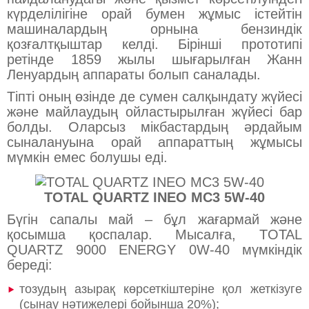
күрделілігіне орай бумен жұмыс істейтін
машиналардың орнына бензиндік
қозғалтқыштар келді. Бірінші прототипі
ретінде 1859 жылы шығарылған Жанн
Ленуардың аппараты болып саналады.
Тіпті оның өзінде де сумен салқындату жүйесі
және майлаудың ойластырылған жүйесі бар
болды. Оларсыз мікбастардың әрдайым
сыналануына орай аппараттың жұмысы
мүмкін емес болушы еді.
TOTAL QUARTZ INEO MC3 5W-40
Бүгін сапалы май – бұл жағармай және
қосымша қоспалар. Мысалға, TOTAL
QUARTZ 9000 ENERGY 0W-40 мүмкіндік
береді:
тозудың азырақ көрсеткіштеріне қол жеткізуге
(сынау нәтижелері бойынша 20%);