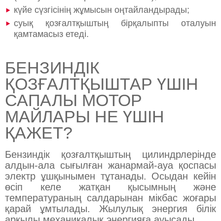
күйе сүзгісінің жұмысын оңтайландырады;
суық қозғалтқыштың бірқалыпты оталуын
қамтамасыз етеді.
БЕНЗИНДІК
ҚОЗҒАЛТҚЫШТАР ҮШІН
САПАЛЫ МОТОР
МАЙЛАРЫ НЕ ҮШІН
ҚАЖЕТ?
Бензиндік қозғалтқыштың цилиндрлерінде
алдын-ала сығылған жанармай-ауа қоспасы
электр ұшқынымен тұтанады. Осыдан кейін
өсіп келе жатқан қысымның және
температураның салдарынан мікбас жоғары
қарай ұмтылады. Жылулық энергия білік
арқылы механикалық энергияға ауысады.