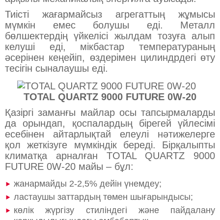
Тиісті жағармайсыз агрегаттың жұмысы
мүмкін емес болушы еді. Металл
бөлшектердің үйкелісі жылдам тозуға алып
келуші еді, мікбастар температураның
әсерінен кеңейіп, өздерімен цилиндрдегі өту
тесігін сыналаушы еді.
TOTAL QUARTZ 9000 FUTURE 0W-20
Қазіргі заманғы майлар осы тапсырмаларды
да орындап, қоспалардың бірегей үйлесімі
есебінен айтарлықтай елеулі нәтижелерге
қол жеткізуге мүмкіндік береді. Бірқалыпты
климатқа арналған TOTAL QUARTZ 9000
FUTURE 0W-20 майы – бұл:
жанармайды 2-2,5% дейін үнемдеу;
ластаушы заттардың төмен шығарындысы;
көлік жүргізу стиліндегі және пайдалану