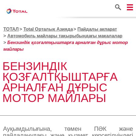
Іздестіру
ТОТАЛ
Total Орталық Азияда
Пайдалы ақпарат
Автомобиль майлары тақырыбындағы мақалалар
Бензиндік қозғалтқыштарға арналған дұрыс мотор
майлары
БЕНЗИНДІК
ҚОЗҒАЛТҚЫШТАРҒА
АРНАЛҒАН ДҰРЫС
МОТОР МАЙЛАРЫ
Ауқымдылығына, төмен ПӘК және
пайдаланудағы және қызмет көрсетілуіндегі