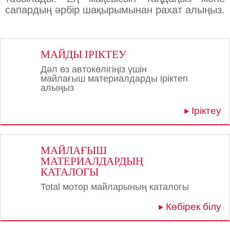
сапардың әрбір шақырымынан рахат алыңыз.
МАЙДЫ ІРІКТЕУ
Дәл өз автокөлігіңіз үшін
майлағыш материалдарды іріктеп
алыңыз
Іріктеу
МАЙЛАҒЫШ
МАТЕРИАЛДАРДЫҢ
КАТАЛОГЫ
Total мотор майларының каталогы
Көбірек білу