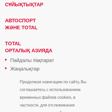
СҰЙЫҚТЫҚТАР
АВТОСПОРТ
ЖӘНЕ TOTAL
TOTAL
ОРТАЛЫҚ АЗИЯДА
Пайдалы #ақпарат
Жаңалықтар
TOTAL тобы
Продолжая навигацию по сайту, Вы
Майлау материалы: TOTAL қағидаттары
соглашаетесь с использованием
временных файлов cookies, в
НАЗАР
частности, для отслеживания
АУДАРЫҢЫЗ НАУҚАН