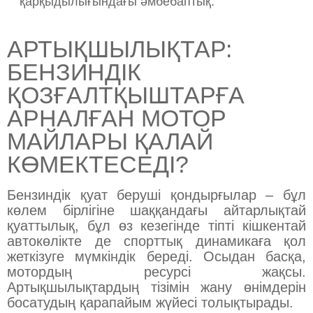
қарқыдылығындағы әмбебаптық.
АРТЫҚШЫЛЫҚТАР:
БЕНЗИНДІК
ҚОЗҒАЛТҚЫШТАРҒА
АРНАЛҒАН МОТОР
МАЙЛАРЫ ҚАЛАЙ
КӨМЕКТЕСЕДІ?
Бензиндік қуат беруші қондырғылар – бұл
көлем бірлігіне шаққандағы айтарлықтай
қуаттылық, бұл өз кезегінде тіпті кішкентай
автокөлікте де спорттық динамикаға қол
жеткізуге мүмкіндік береді. Осыдан басқа,
мотордың ресурсі жақсы.
Артықшылықтардың тізімін жану өнімдерін
босатудың қарапайым жүйесі толықтырады.