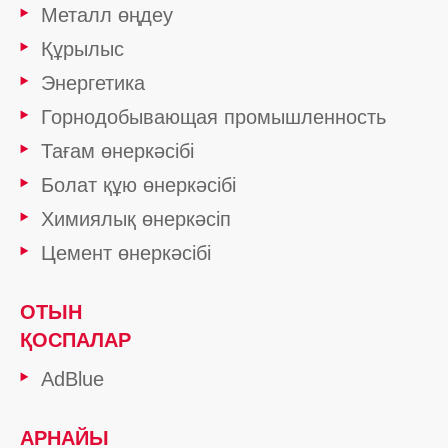
Металл өңдеу
Құрылыс
Энергетика
Горнодобывающая промышленность
Тағам өнеркәсібі
Болат құю өнеркәсібі
Химиялық өнеркәсіп
Цемент өнеркәсібі
ОТЫН
ҚОСПАЛАР
AdBlue
АРНАЙЫ