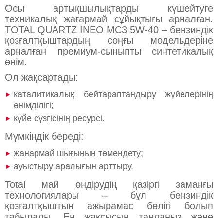
Осы артықшылықтарды күшейтуге
техникалық жағармай сұйықтығы арналған.
TOTAL QUARTZ INEO MC3 5W-40 – бензиндік
қозғалтқыштардың соңғы модельдеріне
арналған премиум-сыныпты синтетикалық
өнім.
Ол жақсартады:
каталитикалық бейтараптандыру жүйелерінің
өнімділігі;
күйе сүзгісінің ресурсі.
Мүмкіндік береді:
жанармай шығынын төмендету;
ауыстыру аралығын арттыру.
Total май өндірудің қазіргі заманғы
технологиялары – бұл бензиндік
қозғалтқыштың ажырамас бөлігі болып
табылады. Ең жақсысын таңдаңыз және