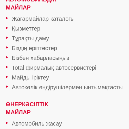
МАЙЛАР
Жағармайлар каталогы
Қызметтер
Тұрақты даму
Біздің әріптестер
Бізбен хабарласыңыз
Total фирмалық автосервистері
Майды іріктеу
Автокөлік өндірушілермен ынтымақтасты
ӨНЕРКӘСІПТІК
МАЙЛАР
Автомобиль жасау