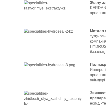
Жылу ал
KERDANE
арналған
Металл 
тұтқыр
компани
HYDROSE
базалық
Полиакр
Инверст
арналғ
өнімдері
Зиянке
препара
өсімдікт