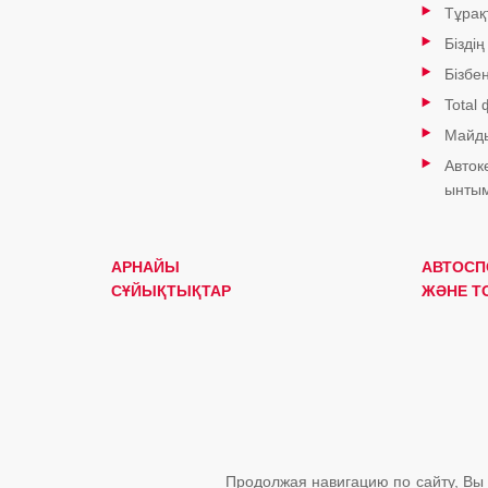
Тұрақ
Біздің
Бізбе
Total
Майды
Авток
ынтым
АРНАЙЫ
АВТОСП
СҰЙЫҚТЫҚТАР
ЖӘНЕ T
Продолжая навигацию по сайту, Вы