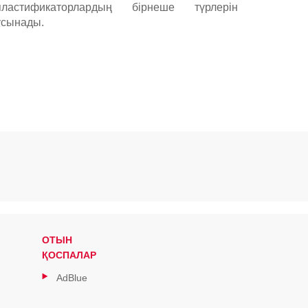
пластификаторлардың бірнеше түрлерін
ұсынады.
ОТЫН
ҚОСПАЛАР
AdBlue