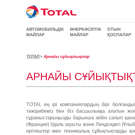
АВТОМОБИЛЬДІК
ӨНЕРКӘСІПТІК
ОТЫН
МАЙЛАР
МАЙЛАР
ҚОСПАЛАР
ТОТАЛ
Арнайы сұйықтықтар
АРНАЙЫ СҰЙЫҚТЫҚ
TOTAL ең ірі компаниялардың бірі болғандық
тәжірибеміз бен біз басшылыққа алатын жоғ
сұраныстарыңызды барынша зейін салып қанағ
(Франция) Удаль зауыты және Линдсидегі (Ұлыбр
еріткіштер мен техникалық сұйықтықтарды қос