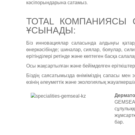
кәсіпорындарына сатамыз.
TOTAL КОМПАНИЯСЫ 
ҰСЫНАДЫ:
Біз инновациялар саласында алдыңғы қатар
өнеркәсібінде; шиналар, сиялар, бояулар, сили
ерітінділері ретінде және көптеген басқа салал
Осы жақсартылған және бейімделген еріткіштер 
Біздің саясатымызда өніміміздің сапасы мен э
өзінің әлеуметтік және экологиялық жауапкершілі
Дермато
GEMSEA
сұлулық
жұмсарт
бар.