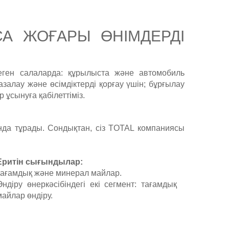
А ЖОҒАРЫ ӨНІМДЕРДІ
еген салаларда: құрылыста және автомобиль
азалау және өсімдіктерді қорғау үшін; бұрғылау
 ұсынуға қабілеттіміз.
рында тұрады. Сондықтан, сіз TOTAL компаниясы
Еритін сығындылар:
тағамдық және минерал майлар.
Өндіру өнеркәсібіндегі екі сегмент: тағамдық
майлар өндіру.