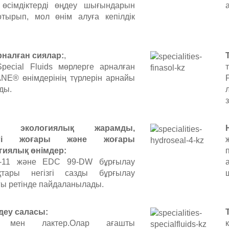
 өсімдіктерді өңдеу шығындарын
отырып, мол өнім алуға кепілдік
рналған сиялар:
,
pecial Fluids мөрлерге арналған
т
NE® өнімдерінің түрлерін арнайы
ды.
із, экологиялық жарамды,
ілігі жоғары және жоғары
гиялық өнімдер:
-11 және EDC 99-DW бұрғылау
қтары негізгі сазды бұрғылау
ы ретінде пайдаланылады.
деу саласы:
р мен лактер.Олар ағашты