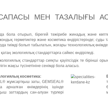
САПАСЫ МЕН ТАЗАЛЫҒЫ АС
да бола отырып, бірегей тәжірибе жинадық және көпт
кондық герметиктер және косметика өндірістерінде; суды т
арда тиімді болып табылатын, жоғары технологиялық өнімдер
қатаң экологиялық стандарттарға сәйкес өндіріледі.
кологиялық стандарттар сияқты қауіпсіздік те бірінші о
гін жақсы түсінетініне сенімді бола аласыз.
логиялық косметика:
L® жұмсартқыш заты, GEMSEAL®
қа арналған өнімдерінің ішінде
қыш заттардың сан-алуан түрлері