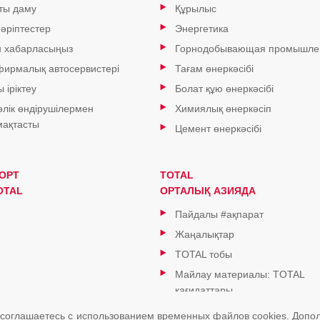
ты даму
Құрылыс
 әріптестер
Энергетика
н хабарласыңыз
Горнодобывающая промышле
 фирмалық автосервистері
Тағам өнеркәсібі
 іріктеу
Болат құю өнеркәсібі
өлік өндірушілермен
Химиялық өнеркәсіп
ақтасты
Цемент өнеркәсібі
ОРТ
TOTAL
OTAL
ОРТАЛЫҚ АЗИЯДА
Пайдалы #ақпарат
Жаңалықтар
TOTAL тобы
Майлау материалы: TOTAL
қағидаттары
 соглашаетесь с использованием временных файлов cookies.
Допол