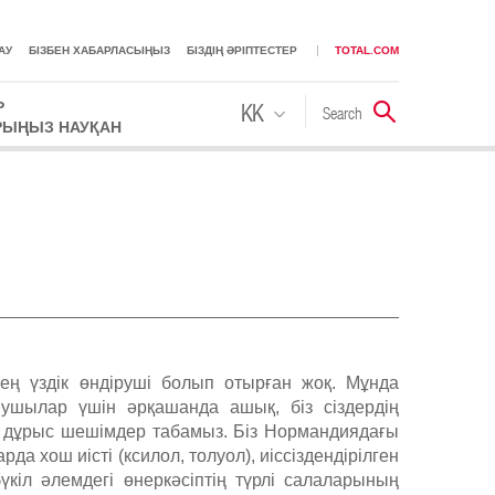
АУ
БІЗБЕН ХАБАРЛАСЫҢЫЗ
БІЗДІҢ ӘРІПТЕСТЕР
TOTAL.COM
Р
KK
Search
Іздестіру
РЫҢЫЗ НАУҚАН
RU
 ең үздік өндіруші болып отырған жоқ. Мұнда
нушылар үшін әрқашанда ашық, біз сіздердің
н дұрыс шешімдер табамыз. Біз Нормандиядағы
 хош иісті (ксилол, толуол), иіссіздендірілген
үкіл әлемдегі өнеркәсіптің түрлі салаларының