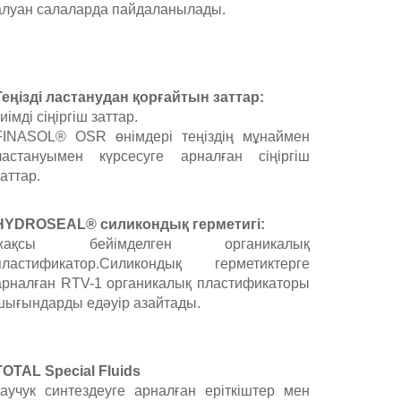
алуан салаларда пайдаланылады.
Теңізді ластанудан қорғайтын заттар:
иімді сіңіргіш заттар.
FINASOL® OSR өнімдері теңіздің мұнаймен
ластануымен күрсесуге арналған сіңіргіш
заттар.
HYDROSEAL® силикондық герметигі:
жақсы бейімделген органикалық
пластификатор.Силикондық герметиктерге
арналған RTV-1 органикалық пластификаторы
шығындарды едәуір азайтады.
TOTAL Special Fluids
каучук синтездеуге арналған еріткіштер мен