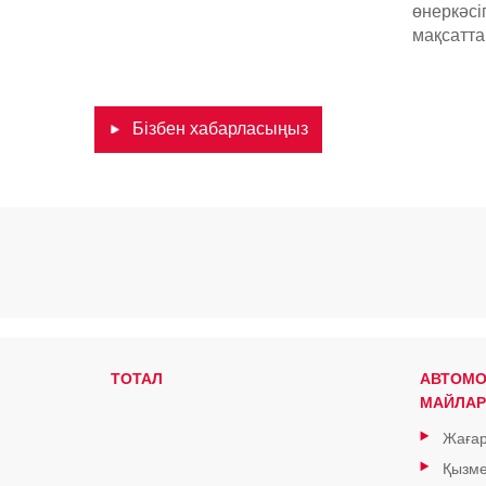
өнеркәс
мақсатта
Бізбен хабарласыңыз
ТОТАЛ
АВТОМО
МАЙЛАР
Жағар
Қызме