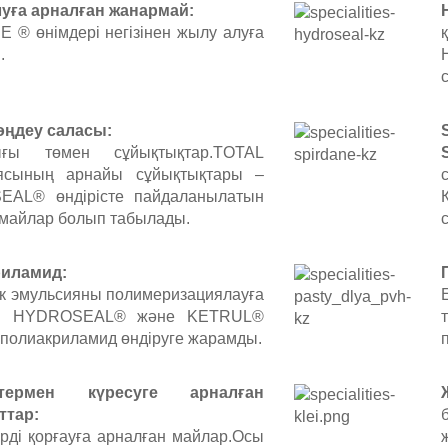
уға арналған жанармай:
 ® өнімдері негізінен жылу алуға
.
өңдеу саласы:
лығы төмен сұйықтықтар.TOTAL
ясының арнайы сұйықтықтары –
AL® өндірісте пайдаланылатын
 майлар болып табылады.
иламид:
ік эмульсияны полимеризациялауға
ан HYDROSEAL® және KETRUL®
 полиакриламид өндіруге жарамды.
стермен күресуге арналған
ттар:
ерді қорғауға арналған майлар.Осы