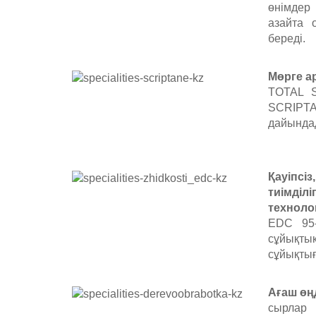
өнімдер
азайта 
береді.
Мөрге а
TOTAL S
SCRIPTA
дайында
Қауіпс
тиімд
техноло
EDC 95
сұйықты
сұйықтығ
Ағаш өң
сырла