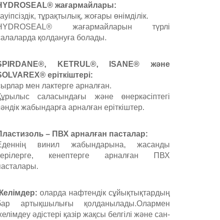
HYDROSEAL® жағармайлары:
қауіпсіздік, тұрақтылық, жоғары өнімділік.
HYDROSEAL® жағармайларын түрлі
салаларда қолдануға болады.
SPIRDANE®, KETRUL®, ISANE® және
SOLVAREX® еріткіштері:
сырлар мен лактерге арналған.
Құрылыс саласындағы және өнеркәсіптегі
сәндік жабындарға арналған еріткіштер.
Пластизоль – ПВХ арналған пасталар:
Еденнің винил жабындарына, жасанды
терілерге, кенептерге арналған ПВХ
пасталары.
Желімдер:
оларда нафтендік сұйықтықтардың
бар артықшылығы қолданылады.Олармен
желімдеу әдістері қазір жақсы белгілі және сан-