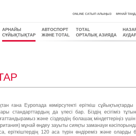
ONLINE САТЫП АЛЫҢЫЗ
MҰНАЙ ТАҢД
АРНАЙЫ
АВТОСПОРТ
TOTAL
НАЗА
СҰЙЫҚТЫҚТАР
ЖӘНЕ TOTAL
ОРТАЛЫҚ АЗИЯДА
АУДА
ТАР
тан ғана Еуропада көмірсутекті еріткіш сұйықтықтарды
ары стандарттардың да үлесі бар. Біздің есігіміз тұты
аттандырамыз және сіздердің болашақ міндеттеріңіз үші
итания) мұнай өңдеу зауыты сияқты заманауи кәсіпорындарда
а, еріткіштердің 120 аса түрін өндіреміз және оларды б