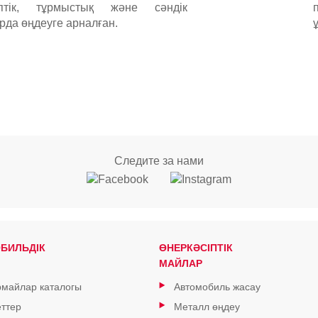
іптік, тұрмыстық және сәндік
рда өңдеуге арналған.
Следите за нами
БИЛЬДІК
ӨНЕРКӘСІПТІК
МАЙЛАР
майлар каталогы
Автомобиль жасау
ттер
Металл өңдеу