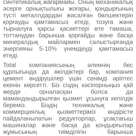
синтетикалық жағармайы. Оның механикалық
әсерге орнықтылығы жоғары, қондырғының
түсті металлдардан жасалған бөлшектерін
қорғауды қамтамасыз етеді, тозуға және
тырналуға қарсы қасиеттері өте тамаша,
тоттанудан барынша қорғайды және басқа
минералдық майлармен салыстырғанда
энергияны 5-10% үнемдеуді қамтамасыз
етеді.
Total компаниясының әлемнің бес
құрлығында да өкілдіктері бар, компания
цемент өндірушілер үшін сенімді әріптес
екенін көрсетті. Біз сіздің кәсіпорныңыз қай
жерде орналасқан болса да
мамандандырылған қызмет ұсынуға кепілдік
береміз. Біздің техникалық және
коммерциялық қызметтеріміз өндірісте
пайдаланылатын редукторлар, ұсақтағыш
машиналар және басқа да қондырғылар
жұмысының тиімділігін барынша