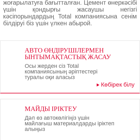
жоғарылатуға бағытталған. Цемент өнеркәсібі
үшін қондырғы жасаушы негізгі
кәсіпорындардың Total компаниясына сенім
білдіруі біз үшін үлкен абырой.
АВТО ӨНДІРУШІЛЕРМЕН
ЫНТЫМАҚТАСТЫҚ ЖАСАУ
Осы жерден сіз Total
компаниясының әріптестері
туралы оқи аласыз
Көбірек білу
МАЙДЫ ІРІКТЕУ
Дәл өз автокөлігіңіз үшін
майлағыш материалдарды іріктеп
алыңыз