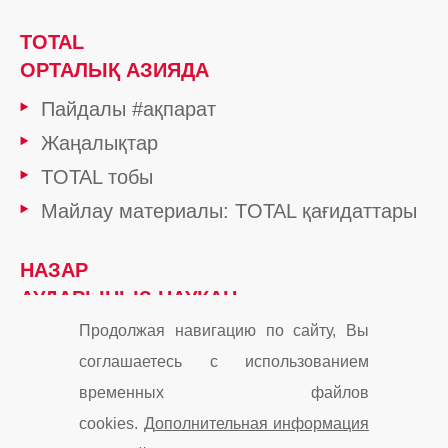
TOTAL
ОРТАЛЫҚ АЗИЯДА
Пайдалы #ақпарат
Жаңалықтар
TOTAL тобы
Майлау материалы: TOTAL қағидаттары
НАЗАР
АУДАРЫҢЫЗ НАУҚАН
Продолжая навигацию по сайту, Вы
соглашаетесь с использованием
Cookies
Контакты
Карта сайта
временных файлов
cookies.
Дополнительная информация
Мы в Instagram
Мы в Facebook