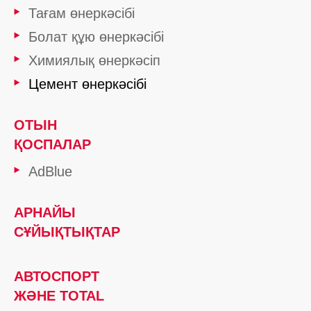
Тағам өнеркәсібі
Болат құю өнеркәсібі
Химиялық өнеркәсіп
Цемент өнеркәсібі
ОТЫН
ҚОСПАЛАР
AdBlue
АРНАЙЫ
СҰЙЫҚТЫҚТАР
АВТОСПОРТ
ЖӘНЕ TOTAL