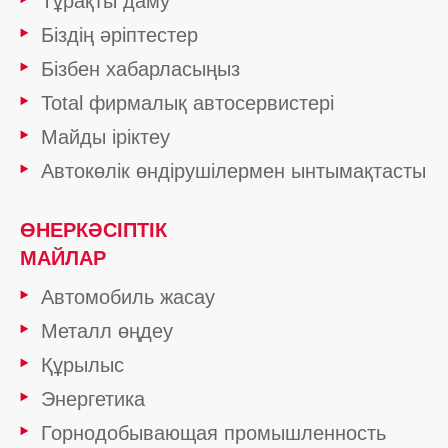
Тұрақты даму
Біздің әріптестер
Бізбен хабарласыңыз
Total фирмалық автосервистері
Майды іріктеу
Автокөлік өндірушілермен ынтымақтасты
ӨНЕРКӘСІПТІК
МАЙЛАР
Автомобиль жасау
Металл өңдеу
Құрылыс
Энергетика
Горнодобывающая промышленность