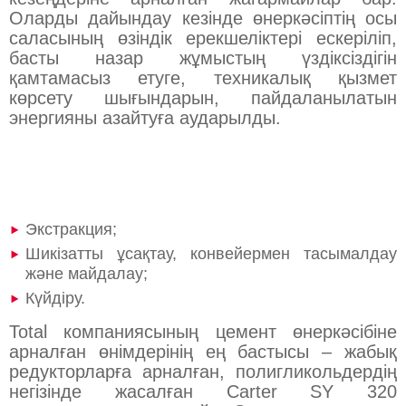
Оларды дайындау кезінде өнеркәсіптің осы
саласының өзіндік ерекшеліктері ескеріліп,
басты назар жұмыстың үздіксіздігін
қамтамасыз етуге, техникалық қызмет
көрсету шығындарын, пайдаланылатын
энергияны азайтуға аударылды.
Біздің жағармайларды цемент өндірісінің
барлық келесі кезеңдерінде пайдалануға
болады:
Экстракция;
Шикізатты ұсақтау, конвейермен тасымалдау
және майдалау;
Күйдіру.
Total компаниясының цемент өнеркәсібіне
арналған өнімдерінің ең бастысы – жабық
редукторларға арналған, полигликольдердің
негізінде жасалған Carter SY 320