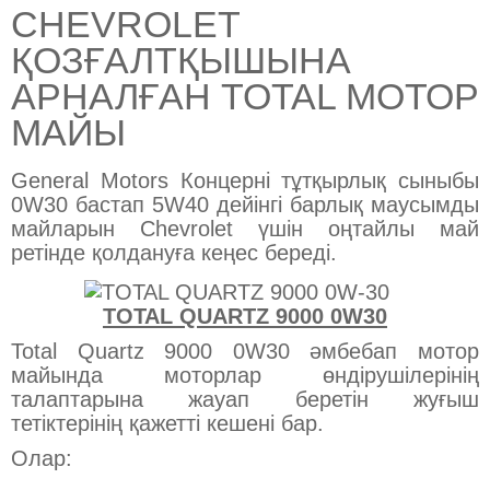
CHEVROLET
ҚОЗҒАЛТҚЫШЫНА
АРНАЛҒАН TOTAL МОТОР
МАЙЫ
General Motors Концерні тұтқырлық сыныбы
0W30 бастап 5W40 дейінгі барлық маусымды
майларын Chevrolet үшін оңтайлы май
ретінде қолдануға кеңес береді.
TOTAL QUARTZ 9000 0W30
Total Quartz 9000 0W30 әмбебап мотор
майында моторлар өндірушілерінің
талаптарына жауап беретін жуғыш
тетіктерінің қажетті кешені бар.
Олар: