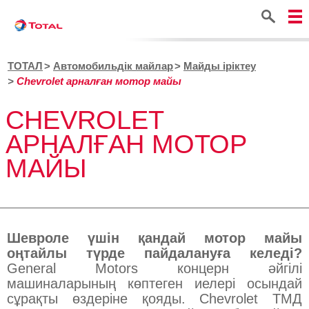
Іздестіру
ТОТАЛ
Автомобильдік майлар
Майды іріктеу
Chevrolet арналған мотор майы
CHEVROLET
АРНАЛҒАН МОТОР
МАЙЫ
Шевроле үшін қандай мотор майы
оңтайлы түрде пайдалануға келеді?
General Motors концерн әйгілі
машиналарының көптеген иелері осындай
сұрақты өздеріне қояды. Chevrolet ТМД