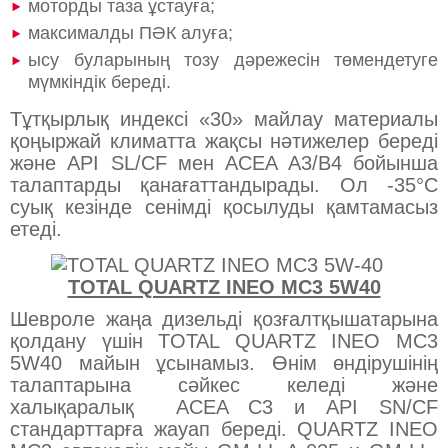
моторды таза ұстауға;
максималды ПӘК алуға;
ысу буларының тозу дәрежесін төмендетуге
мүмкіндік береді.
Тұтқырлық индексі «30» майлау материалы
қоңыржай климатта жақсы нәтижелер береді
және API SL/CF мен ACEA A3/B4 бойынша
талаптарды қанағаттандырады. Ол -35°С
суық кезінде сенімді қосылуды қамтамасыз
етеді.
TOTAL QUARTZ INEO MC3 5W40
Шевроле жаңа дизельді қозғалтқышатарына
қолдану үшін TOTAL QUARTZ INEO MC3
5W40 майын ұсынамыз. Өнім өндірушінің
талаптарына сәйкес келеді және
халықаралық ACEA C3 и API SN/CF
стандарттарға жауап береді. QUARTZ INEO