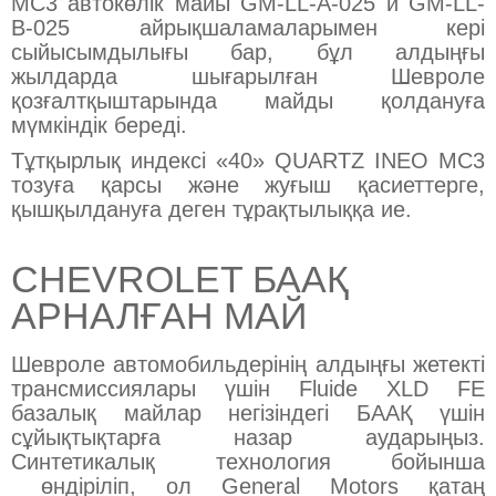
MC3 автокөлік майы GM-LL-A-025 и GM-LL-
B-025 айрықшаламаларымен кері
сыйысымдылығы бар, бұл алдыңғы
жылдарда шығарылған Шевроле
қозғалтқыштарында майды қолдануға
мүмкіндік береді.
Тұтқырлық индексі «40» QUARTZ INEO MC3
тозуға қарсы және жуғыш қасиеттерге,
қышқылдануға деген тұрақтылыққа ие.
CHEVROLET БААҚ
АРНАЛҒАН МАЙ
Шевроле автомобильдерінің алдыңғы жетекті
трансмиссиялары үшін Fluide XLD FE
базалық майлар негізіндегі БААҚ үшін
сұйықтықтарға назар аударыңыз.
Синтетикалық технология бойынша
өндіріліп, ол General Motors қатаң