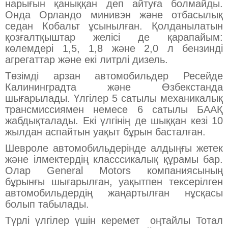
нарығын қаныққан деп айтуға болмайды.
Онда Орландо минивэн және отбасылық
седан Кобальт ұсынылған. Қолданылатын
қозғалтқыштар желісі де қарапайым:
көлемдері 1,5, 1,8 және 2,0 л бензинді
агрегаттар және екі литрлі дизель.
Төзімді арзан автомобильдер Ресейде
Калининградта және Өзбекстанда
шығарылады. Үлгілер 5 сатылы механикалық
трансмиссиямен немесе 6 сатылы БААҚ
жабдықталады. Екі үлгінің де шыққан кезі 10
жылдан аспайтын уақыт бұрын басталған.
Шевроле автомобильдерінде алдыңғы жетек
және ілмектердің класссикалық құрамы бар.
Олар General Motors компаниясының
бұрынғы шығарылған, уақытпен тексерілген
автомобильдердің жаңартылған нұсқасы
болып табылады.
Түрлі үлгілер үшін керемет оңтайлы Тотал