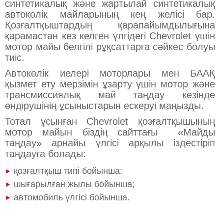
синтетикалық және жартылай синтетикалық
автокөлік майларының кең желісі бар.
Қозғалтқыштардың қарапайымдылығына
қарамастан кез келген үлгідегі Chevrolet үшін
мотор майы белгілі рұқсаттарға сәйкес болуы
тиіс.
Автокөлік иелері моторлары мен БААҚ
қызмет ету мерзімін ұзарту үшін мотор және
трансмиссиялық май таңдау кезінде
өндірушінің ұсыныстарын ескеруі маңызды.
Тотал ұсынған Chevrolet қозғалтқышының
мотор майын біздің сайттағы «Майды
таңдау» арнайы үлгісі арқылы іздестіріп
таңдауға болады:
қозғалтқыш типі бойынша;
шығарылған жылы бойынша;
автомобиль үлгісі бойынша.