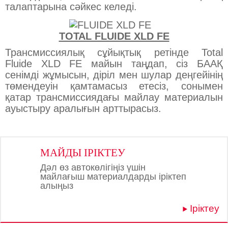
талаптарына сәйкес келеді.
TOTAL FLUIDE XLD FE
Трансмиссиялық сұйықтық ретінде Total
Fluide XLD FE майын таңдап, сіз БААҚ
сенімді жұмысын, діріл мен шулар деңгейінің
төмендеуін қамтамасыз етесіз, сонымен
қатар трансмиссиядағы майлау материалын
ауыстыру аралығын арттырасыз.
МАЙДЫ ІРІКТЕУ
Дәл өз автокөлігіңіз үшін
майлағыш материалдарды іріктеп
алыңыз
Іріктеу