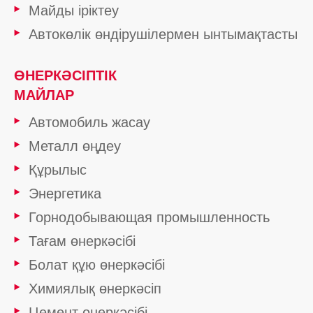
Майды іріктеу
Автокөлік өндірушілермен ынтымақтасты
ӨНЕРКӘСІПТІК
МАЙЛАР
Автомобиль жасау
Металл өңдеу
Құрылыс
Энергетика
Горнодобывающая промышленность
Тағам өнеркәсібі
Болат құю өнеркәсібі
Химиялық өнеркәсіп
Цемент өнеркәсібі