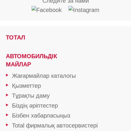
Следите за нами
ТОТАЛ
АВТОМОБИЛЬДІК
МАЙЛАР
Жағармайлар каталогы
Қызметтер
Тұрақты даму
Біздің әріптестер
Бізбен хабарласыңыз
Total фирмалық автосервистері