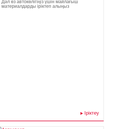
Дәл өз автокөлігіңіз үшін майлағыш
материалдарды іріктеп алыңыз
Іріктеу