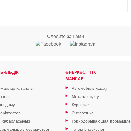
Следите за нами
БИЛЬДІК
ӨНЕРКӘСІПТІК
МАЙЛАР
майлар каталогы
Автомобиль жасау
ттер
Металл өңдеу
ты даму
Құрылыс
 әріптестер
Энергетика
н хабарласыңыз
Горнодобывающая промышле
 фирмалық автосервистері
Тағам өнеркәсібі