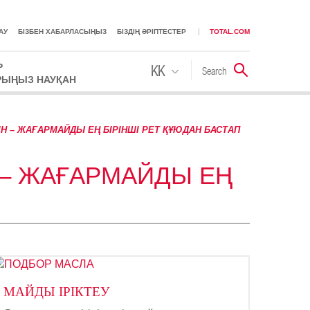
АУ
БІЗБЕН ХАБАРЛАСЫҢЫЗ
БІЗДІҢ ӘРІПТЕСТЕР
TOTAL.COM
Р
KK
Search
Іздестіру
РЫҢЫЗ НАУҚАН
RU
 – ЖАҒАРМАЙДЫ ЕҢ БІРІНШІ РЕТ ҚҰЮДАН БАСТАП
 – ЖАҒАРМАЙДЫ ЕҢ
МАЙДЫ ІРІКТЕУ