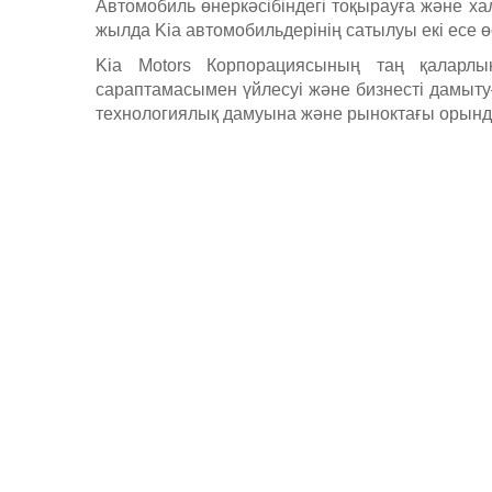
Автомобиль өнеркәсібіндегі тоқырауға және х
жылда Kia автомобильдерінің сатылуы екі есе өс
Kia Motors Корпорациясының таң қаларлық 
сараптамасымен үйлесуі және бизнесті дамытуғ
технологиялық дамуына және рыноктағы орын