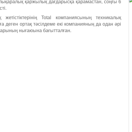
алықаралық қаржылық дағдарысқа қарамастан, соңғы 6
ті.
жетістіктерінің Total компаниясының техникалық
а деген ортақ тәсілдеме екі компанияның да одан әрі
дарының нығаюына бағытталған.