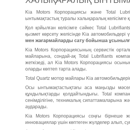
Kia Motors Корпорациясы және Total Lub
ынтымақтастық туралы халықаралық келісімге қ
Қол қойылған келісімге сәйкес Total Lubrifian
қызмет көрсету желісінде Kia автомобильдері 
мен жағармайларды сату бойынша ұсынылға
Kia Motors Корпорациясының сервистік ортал
майларына, сондай-ақ Total Lubrifiants ком
жеткізеді, ал Kia Motors Корпорациясы осыны
оларды көптеп тарта алады.
Total Quartz мотор майлары Kia автомобильдер
Осы ынтымақтастықтағы аса маңызды мәсел
құндылықтарды қолдайтындығы. Total компа
сенімділігіне, техникалық сипаттамаларына ж
аударады.
Kia Motors Корпорациясы соңғы бірнеше жыл
инновациялар үшін көптеген жүлделер алып, с