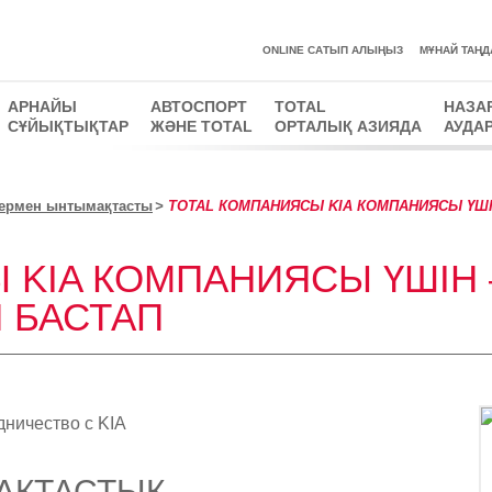
ONLINE САТЫП АЛЫҢЫЗ
MҰНАЙ ТАҢД
АРНАЙЫ
АВТОСПОРТ
TOTAL
НАЗА
СҰЙЫҚТЫҚТАР
ЖӘНЕ TOTAL
ОРТАЛЫҚ АЗИЯДА
АУДА
лермен ынтымақтасты
TOTAL КОМПАНИЯСЫ KIA КОМПАНИЯСЫ ҮШІН
 KIA КОМПАНИЯСЫ ҮШІН
Н БАСТАП
АҚТАСТЫҚ