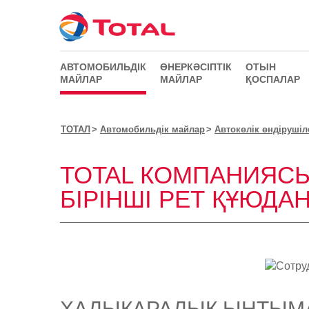
АВТОМОБИЛЬДІК
ӨНЕРКӘСІПТІК
ОТЫН
МАЙЛАР
МАЙЛАР
ҚОСПАЛАР
ТОТАЛ
Автомобильдік майлар
Автокөлік өндіруші
TOTAL КОМПАНИЯСЫ
БІРІНШІ РЕТ ҚҰЮДА
ХАЛЫҚАРАЛЫҚ ЫНТЫМ