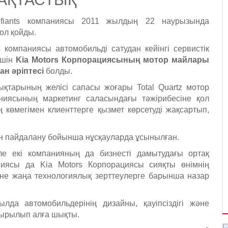
rifiants компаниясы 2011 жылдың 22 наурызында
ол қойды.
ts компаниясы автомобильді сатудан кейінгі сервистік
үшін
Kia Motors Корпорациясының мотор майлары
н әріптесі
болды.
ықтарының желісі сапасы жоғары Total Quartz мотор
паниясының маркетинг саласындағы тәжірибесіне қол
ң көмегімен клиенттерге қызмет көрсетуді жақсартып,
ін пайдалану бойынша нұсқауларда ұсынылған.
е екі компанияның да бизнесті дамытудағы ортақ
ниясы да Kia Motors Корпорациясы сияқты өнімнің
әне жаңа технологиялық зерттеулерге барынша назар
да автомобильдерінің дизайны, қауіпсіздігі және
уырылып алға шықты.