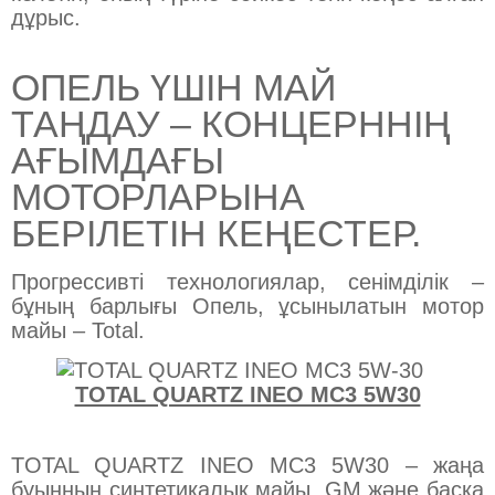
дұрыс.
ОПЕЛЬ ҮШІН МАЙ
ТАҢДАУ – КОНЦЕРННІҢ
АҒЫМДАҒЫ
МОТОРЛАРЫНА
БЕРІЛЕТІН КЕҢЕСТЕР.
Прогрессивті технологиялар, сенімділік –
бұның барлығы Опель, ұсынылатын мотор
майы – Total.
TOTAL QUARTZ INEO MC3 5W30
TOTAL QUARTZ INEO MC3 5W30 – жаңа
буынның синтетикалық майы. GM және басқа