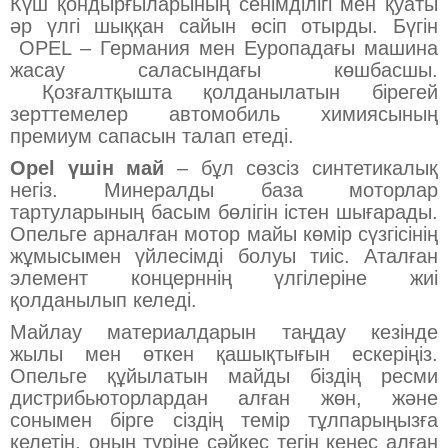
Күш қондырғыларының сенімділігі мен қуаты
әр үлгі шыққан сайын өсіп отырды. Бүгін
OPEL – Германия мен Еуропадағы машина
жасау саласындағы көшбасшы.
Қозғалтқышта қолданылатын бірегей
зерттемелер автомобиль химиясының
премиум сапасын талап етеді.
Opel үшін май
– бұл сөзсіз синтетикалық
негіз. Минералды база моторлар
тартуларының басым бөлігін істен шығарады.
Опельге арналған мотор майы көмір сүзгісінің
жұмысымен үйлесімді болуы тиіс. Аталған
элемент концерннің үлгілеріне жиі
қолданылып келеді.
Майлау материалдарын таңдау кезінде
жылы мен өткен қашықтығын ескеріңіз.
Опельге құйылатын майды біздің ресми
дистрибьюторлардан алған жөн, және
сонымен бірге сіздің темір тұлпарыңызға
келетін, оның түріне сәйкес тегін кеңес алған