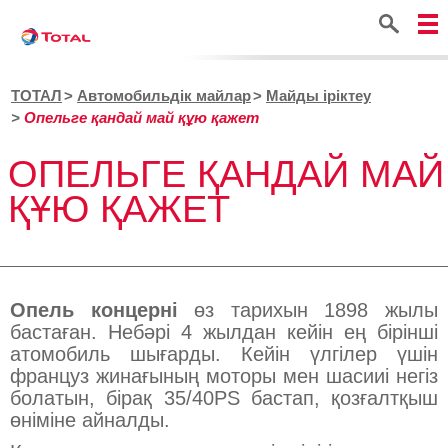
Іздестіру
ТОТАЛ
Автомобильдік майлар
Майды іріктеу
Опельге қандай май құю қажет
ОПЕЛЬГЕ ҚАНДАЙ МАЙ
ҚҰЮ ҚАЖЕТ
Опель концерні
өз тарихын 1898 жылы
бастаған. Небәрі 4 жылдан кейін ең бірінші
атомобиль шығарды. Кейін үлгілер үшін
француз жинағының моторы мен шасииі негіз
болатын, бірақ 35/40PS бастап, қозғалтқыш
өніміне айналды.