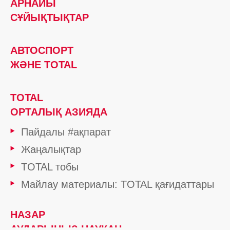
АРНАЙЫ
СҰЙЫҚТЫҚТАР
АВТОСПОРТ
ЖӘНЕ TOTAL
TOTAL
ОРТАЛЫҚ АЗИЯДА
Пайдалы #ақпарат
Жаңалықтар
TOTAL тобы
Майлау материалы: TOTAL қағидаттары
НАЗАР
АУДАРЫҢЫЗ НАУҚАН