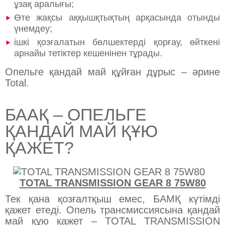
ұзақ аралығы;
Өте жақсы аққышқтықтың арқасында отынды
үнемдеу;
ішкі қозғалатын бөлшектерді қорғау, өйткені
арнайы тетіктер кешенінен тұрады.
Опельге қандай май құйған дұрыс – әрине
Total.
БААҚ – ОПЕЛЬГЕ
ҚАНДАЙ МАЙ ҚҰЮ
ҚАЖЕТ?
TOTAL TRANSMISSION GEAR 8 75W80
Тек қана қозғалтқыш емес, БАМҚ күтімді
қажет етеді. Опель трансмиссиясына қандай
май құю қажет – TOTAL TRANSMISSION