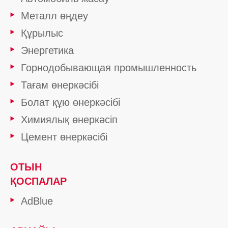
Металл өңдеу
Құрылыс
Энергетика
Горнодобывающая промышленность
Тағам өнеркәсібі
Болат құю өнеркәсібі
Химиялық өнеркәсіп
Цемент өнеркәсібі
ОТЫН
ҚОСПАЛАР
AdBlue