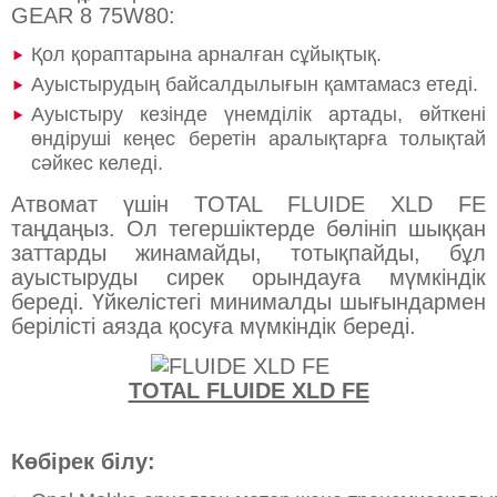
GEAR 8 75W80:
Қол қораптарына арналған сұйықтық.
Ауыстырудың байсалдылығын қамтамасз етеді.
Ауыстыру кезінде үнемділік артады, өйткені
өндіруші кеңес беретін аралықтарға толықтай
сәйкес келеді.
Атвомат үшін TOTAL FLUIDE XLD FE
таңдаңыз. Ол тегершіктерде бөлініп шыққан
заттарды жинамайды, тотықпайды, бұл
ауыстыруды сирек орындауға мүмкіндік
береді. Үйкелістегі минималды шығындармен
берілісті аязда қосуға мүмкіндік береді.
TOTAL FLUIDE XLD FE
Көбірек білу: