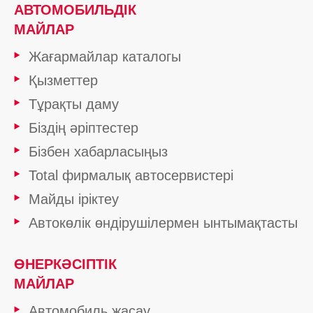
АВТОМОБИЛЬДІК
МАЙЛАР
Жағармайлар каталогы
Қызметтер
Тұрақты даму
Біздің әріптестер
Бізбен хабарласыңыз
Total фирмалық автосервистері
Майды іріктеу
Автокөлік өндірушілермен ынтымақтасты
ӨНЕРКӘСІПТІК
МАЙЛАР
Автомобиль жасау