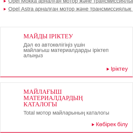
Opel Mokka арналған мотор және трансмиссиялы
Opel Astra арналған мотор және трансмиссиялық
МАЙДЫ ІРІКТЕУ
Дәл өз автокөлігіңіз үшін
майлағыш материалдарды іріктеп
алыңыз
Іріктеу
МАЙЛАҒЫШ
МАТЕРИАЛДАРДЫҢ
КАТАЛОГЫ
Total мотор майларының каталогы
Көбірек білу