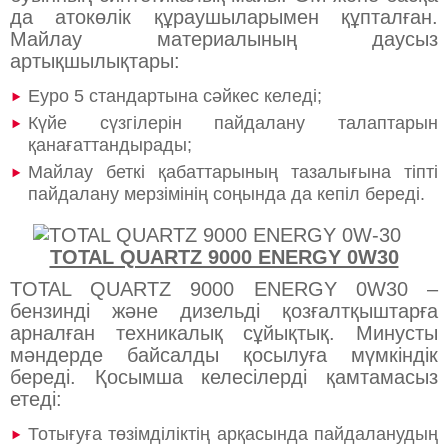
да атокөлік құраушыларымен құпталған.
Майлау материалының даусыз
артықшылықтары:
Еуро 5 стандартына сәйкес келеді;
Күйе сүзгілерін пайдалану талаптарын
қанағаттандырады;
Майлау беткі қабаттарының тазалығына тіпті
пайдалану мерзімінің соңында да кепіл береді.
TOTAL QUARTZ 9000 ENERGY 0W30
TOTAL QUARTZ 9000 ENERGY 0W30 –
бензинді және дизельді қозғалтқыштарға
арналған техникалық сұйықтық. Минусты
мәндерде байсалды қосылуға мүмкіндік
береді. Қосымша келесілерді қамтамасыз
етеді:
Тотығуға төзімділіктің арқасында пайдаланудың