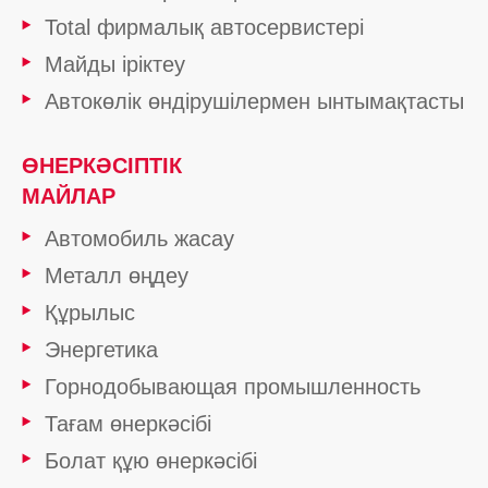
Total фирмалық автосервистері
Майды іріктеу
Автокөлік өндірушілермен ынтымақтасты
ӨНЕРКӘСІПТІК
МАЙЛАР
Автомобиль жасау
Металл өңдеу
Құрылыс
Энергетика
Горнодобывающая промышленность
Тағам өнеркәсібі
Болат құю өнеркәсібі