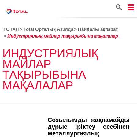
Іздестіру
ТОТАЛ
Total Орталық Азияда
Пайдалы ақпарат
Индустриялық майлар тақырыбына мақалалар
ИНДУСТРИЯЛЫҚ
МАЙЛАР
ТАҚЫРЫБЫНА
МАҚАЛАЛАР
Созылымды жақпамайды
дұрыс іріктеу есебінен
металлургиялық