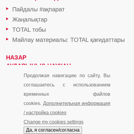
Пайдалы #ақпарат
Жаңалықтар
TOTAL тобы
Майлау материалы: TOTAL қағидаттары
НАЗАР
АУДАРЫҢЫЗ НАУҚАН
Продолжая навигацию по сайту, Вы
соглашаетесь с использованием
Cookies
Контакты
Карта сайта
временных файлов
cookies.
Дополнительная информация
Мы в Instagram
Мы в Facebook
/ настройка cookies
Cookie and privacy
Change my cookies settings
© «ТОТАЛЬ Маркетинг Сервисес Казахстан» 2019
Да, я согласен/согласна