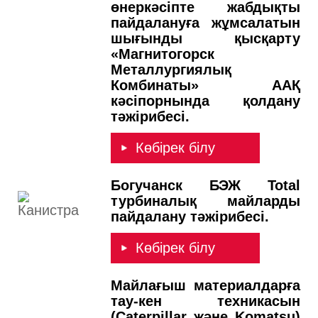
өнеркәсіпте жабдықты
пайдалануға жұмсалатын
шығынды қысқарту
«Магнитогорск
Металлургиялық
Комбинаты» ААҚ
кәсіпорнында қолдану
тәжірибесі.
Көбірек білу
Богучанск БЭЖ Total
турбиналық майларды
пайдалану тәжірибесі.
Көбірек білу
Майлағыш материалдарға
тау-кен техникасын
(Caterpillar және Komatsu)