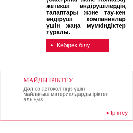
жетекші өндірушілердің
талаптары және тау-кен
өндіруші компаниялар
үшін жаңа мүмкіндіктер
туралы.
Көбірек білу
МАЙДЫ ІРІКТЕУ
Дәл өз автокөлігіңіз үшін
майлағыш материалдарды іріктеп
алыңыз
Іріктеу