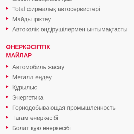
Total фирмалық автосервистері
Майды іріктеу
Автокөлік өндірушілермен ынтымақтасты
ӨНЕРКӘСІПТІК
МАЙЛАР
Автомобиль жасау
Металл өңдеу
Құрылыс
Энергетика
Горнодобывающая промышленность
Тағам өнеркәсібі
Болат құю өнеркәсібі