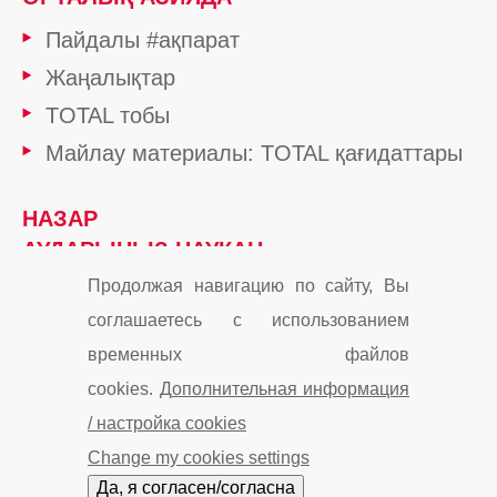
Пайдалы #ақпарат
Жаңалықтар
TOTAL тобы
Майлау материалы: TOTAL қағидаттары
НАЗАР
АУДАРЫҢЫЗ НАУҚАН
Продолжая навигацию по сайту, Вы
соглашаетесь с использованием
Cookies
Контакты
Карта сайта
временных файлов
cookies.
Дополнительная информация
Мы в Instagram
Мы в Facebook
/ настройка cookies
Cookie and privacy
Change my cookies settings
© «ТОТАЛЬ Маркетинг Сервисес Казахстан» 2019
Да, я согласен/согласна