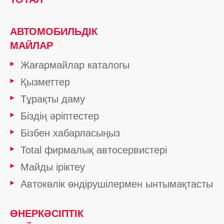
АВТОМОБИЛЬДІК
МАЙЛАР
Жағармайлар каталогы
Қызметтер
Тұрақты даму
Біздің әріптестер
Бізбен хабарласыңыз
Total фирмалық автосервистері
Майды іріктеу
Автокөлік өндірушілермен ынтымақтасты
ӨНЕРКӘСІПТІК