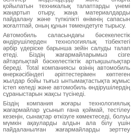
қойылатын техникалық талаптарды үнемі
жаңартып отыру, жаңа материалдарды
пайдалану және түпкілікті өнімнің сапасын
жоғалтпай, оның құнын төмендетуге тырысу.
Автомобиль саласындағы бәсекелестік
өндірушілерден технологиялық тізбектегі
әрбір үдеріске барынша зейін салуды талап
етеді. Біздің жағармайларымыз сізге
айтарлықтай бәскелестіктік артықшылықтар
береді. Total компаниясы өзінің автомобиль
өнеркәсібіндегі әріптестерімен көптеген
жылдар бойы тығыз ынтымақтастықта жұмыс
істеп келеді және автомобиль өндірушілердің
сұраныстарын жақсы түсінеді.
Біздің компания жоғары технологиялық
жағармайлар ұсынып ғана қоймай, тестілеу
кезеңін, сынақтар өткізуге көмектеседі, болуы
мүмкін ақауларды алдын ала білу үшін
пайдаланылған жағармайларды зерттеу