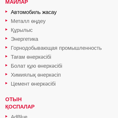
МАЙЛАР
Автомобиль жасау
Металл өңдеу
Құрылыс
Энергетика
Горнодобывающая промышленность
Тағам өнеркәсібі
Болат құю өнеркәсібі
Химиялық өнеркәсіп
Цемент өнеркәсібі
ОТЫН
ҚОСПАЛАР
AdBlue