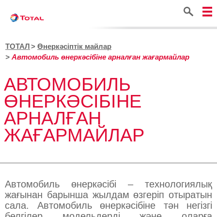
Іздестіру
ТОТАЛ
Өнеркәсіптік майлар
Автомобиль өнеркәсібіне арналған жағармайлар
АВТОМОБИЛЬ
ӨНЕРКӘСІБІНЕ
АРНАЛҒАН
ЖАҒАРМАЙЛАР
Автомобиль өнеркәсібі – технологиялық
жағынан барынша жылдам өзгеріп отыратын
сала. Автомобиль өнеркәсібіне тән негізгі
белгілер модельдерді және оларға