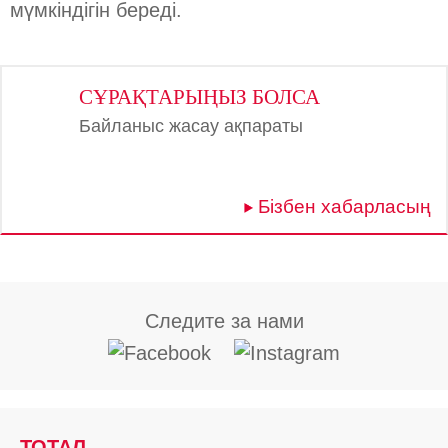
мүмкіндігін береді.
СҰРАҚТАРЫҢЫЗ БОЛСА
Байланыс жасау ақпараты
Бізбен хабарласың
Следите за нами
ТОТАЛ